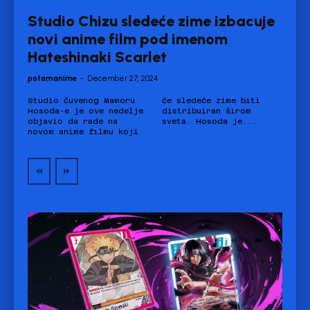
Studio Chizu sledeće zime izbacuje
novi anime film pod imenom
Hateshinaki Scarlet
potamanime
-
December 27, 2024
Studio čuvenog Mamoru
će sledeće zime biti
Hosoda-e je ove nedelje
distribuiran širom
objavio da rade na
sveta. Hosoda je...
novom anime filmu koji