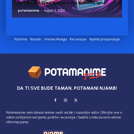
Naruto konačno dobija svoju kartičnu igru!
potamanime
-
August 5, 2026
Početna
Novosti
Anime/Manga
Recenzije
Njamb preporučuje
DA TI SVE BUDE TAMAN, POTAMANI NJAMB!
Potamanime vam donosi anime vesti na lak i razumljiv način. Otkrijte sve o
vašim omiljenim serijama, pratite recenzije i budite u toku sa svim anime
informacijama.