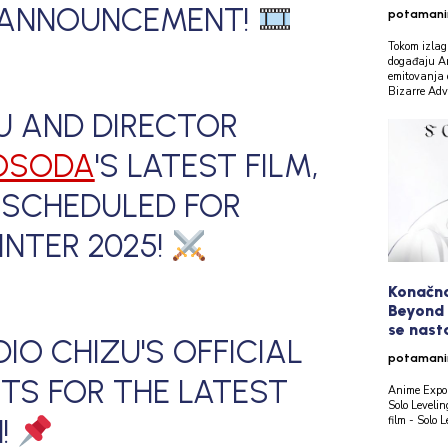
 ANNOUNCEMENT!
potaman
Tokom izlag
događaju An
emitovanja d
Bizarre Adve
U AND DIRECTOR
OSODA
'S LATEST FILM,
S SCHEDULED FOR
INTER 2025!
Konačno!
Beyond 
se nast
IO CHIZU'S OFFICIAL
potaman
TS FOR THE LATEST
Anime Expo 2
Solo Leveli
film - Solo 
!