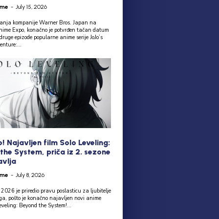
ime
-
July 15, 2026
anja kompanije Warner Bros. Japan na
ime Expo, konačno je potvrđen tačan datum
ruge epizode popularne anime serije JoJo’s
nture:...
 Najavljen film Solo Leveling:
the System, priča iz 2. sezone
avlja
ime
-
July 8, 2026
026 je priredio pravu poslasticu za ljubitelje
nga, pošto je konačno najavljen novi anime
Leveling: Beyond the System!...