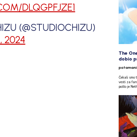
.COM/DLQGPFJZE1
IZU (@STUDIOCHIZU)
, 2024
The One
dobio pr
potaman
Čekali smo t
vesti za fa
pošto je Net