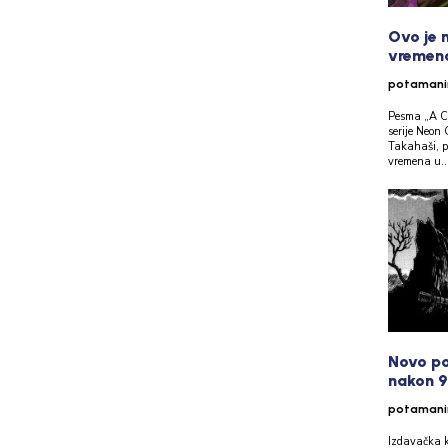
Ovo je 
vremen
potaman
Pesma „A Cr
serije Neon
Takahaši, p
vremena u..
Novo po
nakon 9
potaman
Izdavačka k