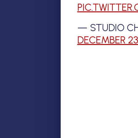
PIC.TWITTER
— STUDIO CH
DECEMBER 23