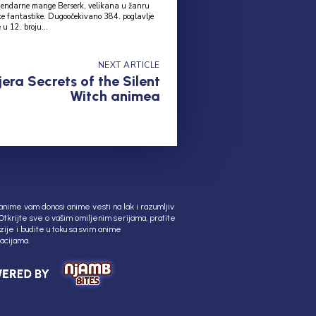
egendarne mange Berserk, velikana u žanru
 Dugoočekivano 384. poglavlje
 u 12. broju...
NEXT ARTICLE
era Secrets of the Silent
Witch animea
nime vam donosi anime vesti na lak i razumljiv
 Otkrijte sve o vašim omiljenim serijama, pratite
ije i budite u toku sa svim anime
acijama.