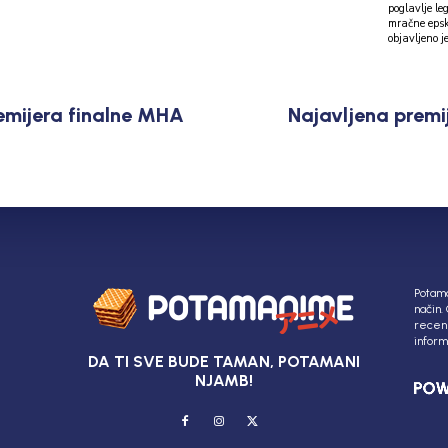
poglavlje l
mračne epske fantastike.
objavljeno je
emijera finalne MHA
Najavljena premij
Potama
način.
recenz
inform
DA TI SVE BUDE TAMAN, POTAMANI
NJAMB!