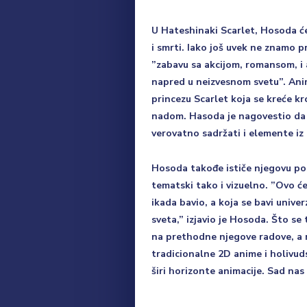
U Hateshinaki Scarlet, Hosoda će
i smrti. Iako još uvek ne znamo 
”zabavu sa akcijom, romansom, i 
napred u neizvesnom svetu”. Animi
princezu Scarlet koja se kreće kr
nadom. Hasoda je nagovestio da po
verovatno sadržati i elemente iz
Hosoda takođe ističe njegovu po
tematski tako i vizuelno. ”Ovo će
ikada bavio, a koja se bavi univ
sveta,” izjavio je Hosoda. Što se 
na prethodne njegove radove, a re
tradicionalne 2D anime i holivuds
širi horizonte animacije. Sad na