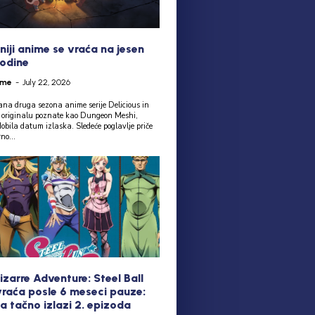
niji anime se vraća na jesen
odine
ime
-
July 22, 2026
na druga sezona anime serije Delicious in
originalu poznate kao Dungeon Meshi,
obila datum izlaska. Sledeće poglavlje priče
no...
izarre Adventure: Steel Ball
vraća posle 6 meseci pauze:
a tačno izlazi 2. epizoda