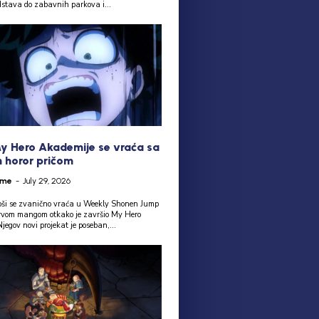
dstava do zabavnih parkova i...
y Hero Akademije se vraća sa
 horor pričom
ime
-
July 29, 2026
oši se zvanično vraća u Weekly Shonen Jump
rvom mangom otkako je završio My Hero
egov novi projekat je poseban,...