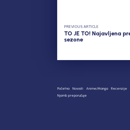
PREVIOUS ARTICLE
TO JE TO! Najavljena pr
sezone
Početna
Novosti
Anime/Manga
Recenzije
Njamb preporučuje