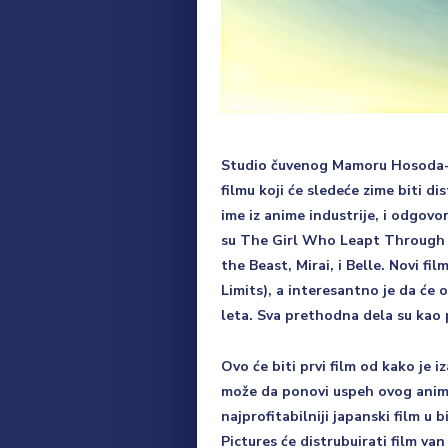
Studio čuvenog Mamoru Hosoda-e
filmu koji će sledeće zime biti d
ime iz anime industrije, i odgov
su The Girl Who Leapt Through 
the Beast, Mirai, i Belle. Novi f
Limits), a interesantno je da će o
leta. Sva prethodna dela su kao po
Ovo će biti prvi film od kako je 
može da ponovi uspeh ovog animir
najprofitabilniji japanski film u
Pictures će distrubuirati film va