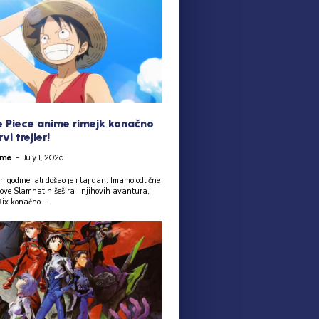
 Piece anime rimejk konačno
vi trejler!
ime
-
July 1, 2026
ri godine, ali došao je i taj dan. Imamo odlične
nove Slamnatih šešira i njihovih avantura,
flix konačno...