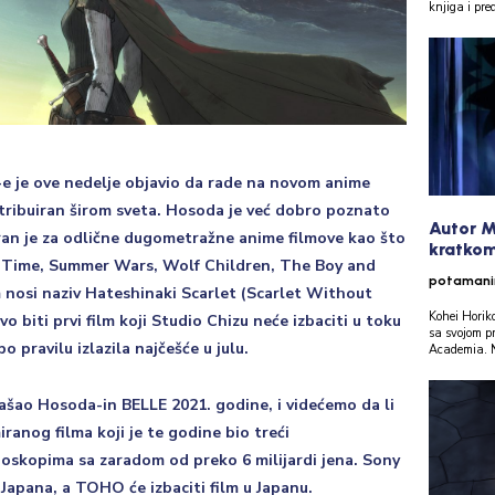
knjiga i pre
 je ove nedelje objavio da rade na novom anime
istribuiran širom sveta. Hosoda je već dobro poznato
Autor M
oran je za odlične dugometražne anime filmove kao što
kratkom
Time, Summer Wars, Wolf Children, The Boy and
potaman
ilm nosi naziv Hateshinaki Scarlet (Scarlet Without
Kohei Horik
vo biti prvi film koji Studio Chizu neće izbaciti u toku
sa svojom p
 pravilu izlazila najčešće u julu.
Academia. Nj
izašao Hosoda-in BELLE 2021. godine, i videćemo da li
anog filma koji je te godine bio treći
 bioskopima sa zaradom od preko 6 milijardi jena. Sony
n Japana, a TOHO će izbaciti film u Japanu.