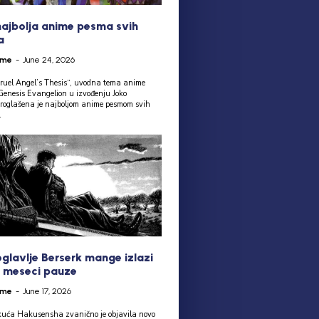
najbolja anime pesma svih
a
ime
-
June 24, 2026
uel Angel’s Thesis“, uvodna tema anime
 Genesis Evangelion u izvođenju Joko
roglašena je najboljom anime pesmom svih
.
glavlje Berserk mange izlazi
 meseci pauze
ime
-
June 17, 2026
uća Hakusensha zvanično je objavila novo