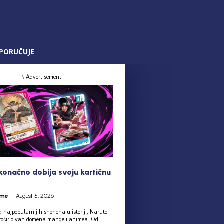
PORUČUJE
ϟ Advertisement
konačno dobija svoju kartičnu
ime
-
August 5, 2026
 najpopularnijih shonena u istoriji, Naruto
roširio van domena mange i animea. Od