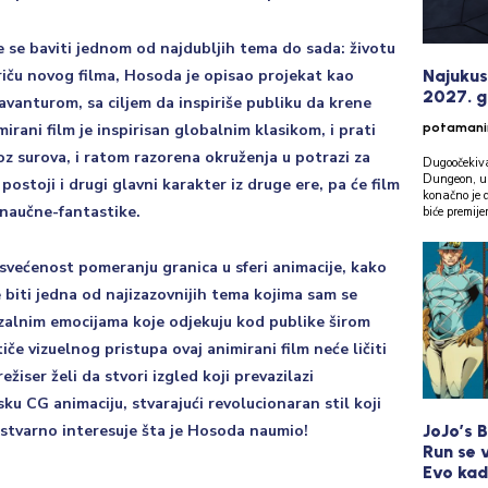
 se baviti jednom od najdubljih tema do sada: životu
Najukus
priču novog filma, Hosoda je opisao projekat kao
2027. g
avanturom, sa ciljem da inspiriše publiku da krene
potaman
rani film je inspirisan globalnim klasikom, i prati
oz surova, i ratom razorena okruženja u potrazi za
Dugoočekiva
Dungeon, u 
stoji i drugi glavni karakter iz druge ere, pa će film
konačno je d
 naučne-fantastike.
biće premijer
svećenost pomeranju granica u sferi animacije, kako
 biti jedna od najizazovnijih tema kojima sam se
erzalnim emocijama koje odjekuju kod publike širom
tiče vizuelnog pristupa ovaj animirani film neće ličiti
žiser želi da stvori izgled koji prevazilazi
ku CG animaciju, stvarajući revolucionaran stil koji
JoJo’s B
s stvarno interesuje šta je Hosoda naumio!
Run se 
Evo kad