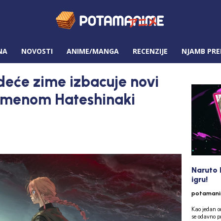
NA
NOVOSTI
ANIME/MANGA
RECENZIJE
NJAMB PRE
deće zime izbacuje novi
 imenom Hateshinaki
Naruto 
igru!
potaman
Kao jedan od
se odavno p