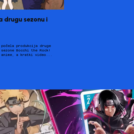
a drugu sezonu i
anime, a kratki video...