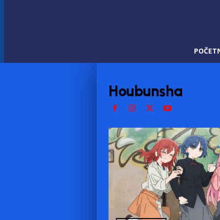
POČET
Houbunsha