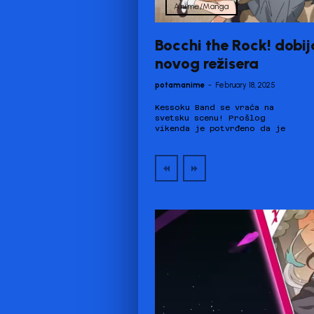
Anime/Manga
Bocchi the Rock! dobij
novog režisera
potamanime
-
February 18, 2025
Kessoku Band se vraća na
počela produkcija druge
svetsku scenu! Prošlog
sezone Bocchi the Rock!
vikenda je potvrđeno da je