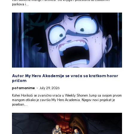
parkova i...
Autor My Hero Akademije se vraća sa kratkom horor
pričom
potamanime
-
July 29, 2026
Kohei Horikoši se zvanično vraća u Weekly Shonen Jump sa svojom prvom
mangom otkako je završio My Hero Academia. Njegov novi projekat je
poseban,...