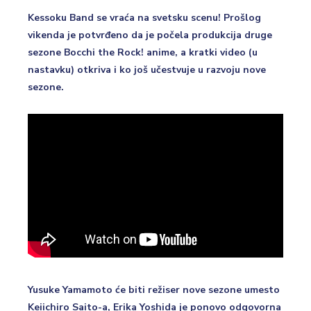
Kessoku Band se vraća na svetsku scenu! Prošlog
vikenda je potvrđeno da je počela produkcija druge
sezone Bocchi the Rock! anime, a kratki video (u
nastavku) otkriva i ko još učestvuje u razvoju nove
sezone.
Yusuke Yamamoto će biti režiser nove sezone umesto
Keiichiro Saito-a, Erika Yoshida je ponovo odgovorna