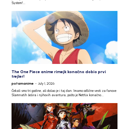
System!...
The One Piece anime rimejk konačno dobio prvi
trejler!
potamanime
-
July 1, 2026
Čekali smo tri godine, ali došao je i taj dan. Imamo odlične vesti za fanove
Slamnatih šešira i njihovih avantura, pošto je Netflix konačno...