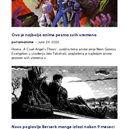
Ovo je najbolja anime pesma svih vremena
potamanime
-
June 24, 2026
Pesma „A Cruel Angel’s Thesis“, uvodna tema anime serije Neon Genesis
Evangelion u izvođenju Joko Takahaši, proglašena je najboljom anime
pesmom svih vremena u...
Novo poglavlje Berserk mange izlazi nakon 9 meseci