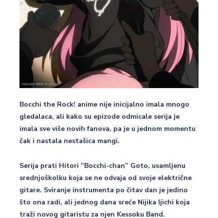
Bocchi the Rock! anime nije inicijalno imala mnogo
gledalaca, ali kako su epizode odmicale serija je
imala sve više novih fanova, pa je u jednom momentu
čak i nastala nestašica mangi.
Serija prati Hitori ”Bocchi-chan” Goto, usamljenu
srednjoškolku koja se ne odvaja od svoje električne
gitare. Sviranje instrumenta po čitav dan je jedino
što ona radi, ali jednog dana sreće Nijika Ijichi koja
traži novog gitaristu za njen Kessoku Band.