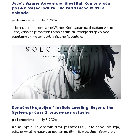
JoJo’s Bizarre Adventure: Steel Ball Run se vraća
posle 6 meseci pauze: Evo kada tačno izlazi 2.
epizoda
potamanime
-
July 15, 2026
Tokom izlaganja kompanije Warner Bros. Japan na događaju Anime
Expo, konačno je potvrđen tačan datum emitovanja druge epizode
popularne anime serije JoJo’s Bizarre Adventure:...
Konačno! Najavljen film Solo Leveling: Beyond the
System, priča iz 2. sezone se nastavlja
potamanime
-
July 8, 2026
Anime Expo 2026 je priredio pravu poslasticu za ljubitelje Solo Levelinga,
pošto je konačno najavljen novi anime film - Solo Leveling: Beyond the