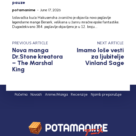
pauze
potamanime
-
June 17, 2026
Izdavačka kuća Hakusensha zvanično je objavila novo poglavlje
legendarne mange Berserk, velikana u žanru mračne epske fantastike.
Dugoočekivano 384. poglavlje objavljeno je u 12. broju...
PREVIOUS ARTICLE
NEXT ARTICLE
Nova manga
Imamo loše vesti
Dr.Stone kreatora
za ljubitelje
– The Marshal
Vinland Sage
King
Početna
Novosti
Anime/Manga
Recenzije
Njamb preporučuje