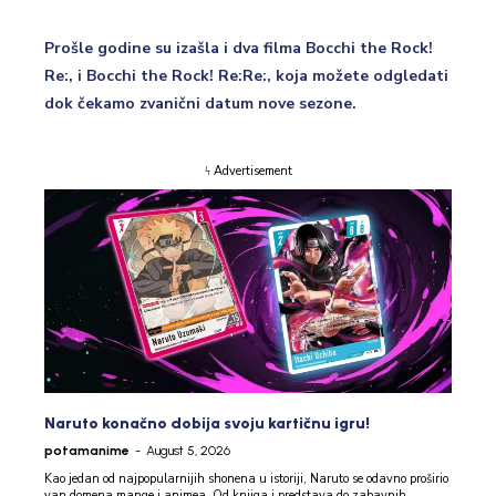
Prošle godine su izašla i dva filma Bocchi the Rock!
Re:, i Bocchi the Rock! Re:Re:, koja možete odgledati
dok čekamo zvanični datum nove sezone.
ϟ Advertisement
Naruto konačno dobija svoju kartičnu igru!
potamanime
-
August 5, 2026
Kao jedan od najpopularnijih shonena u istoriji, Naruto se odavno proširio
van domena mange i animea. Od knjiga i predstava do zabavnih