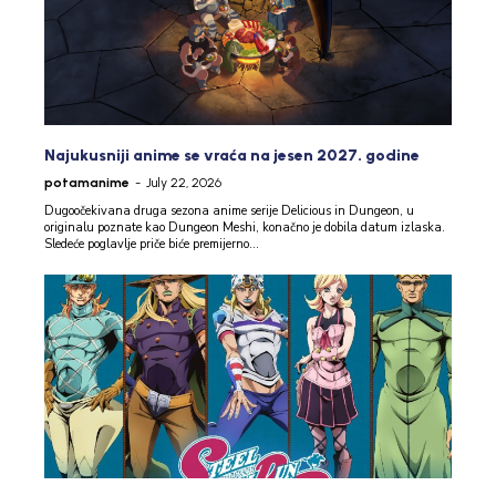
Najukusniji anime se vraća na jesen 2027. godine
potamanime
-
July 22, 2026
Dugoočekivana druga sezona anime serije Delicious in Dungeon, u
originalu poznate kao Dungeon Meshi, konačno je dobila datum izlaska.
Sledeće poglavlje priče biće premijerno...