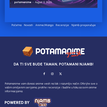
potamanime
-
August 5, 2026
Početna
Novosti
Anime/Manga
Recenzije
Njamb preporučuje
DA TI SVE BUDE TAMAN, POTAMANI NJAMB!
Potamanime vam donosi anime vesti na lak i razumljiv način. Otkrijte sve o
vašim omiljenim serijama, pratite recenzije i budite u toku sa svim anime
informacijama.