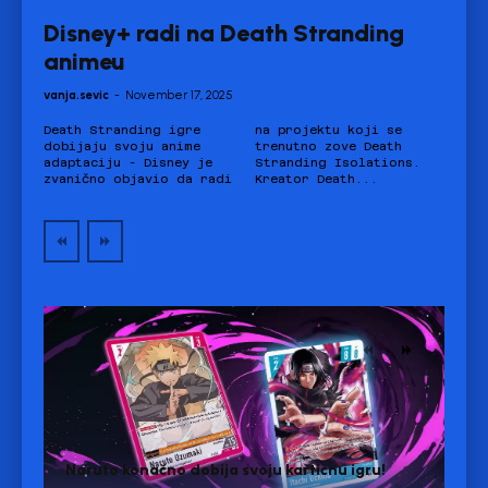
Disney+ radi na Death Stranding
animeu
vanja.sevic
-
November 17, 2025
Death Stranding igre
na projektu koji se
dobijaju svoju anime
trenutno zove Death
adaptaciju - Disney je
Stranding Isolations.
zvanično objavio da radi
Kreator Death...
Naruto konačno dobija svoju kartičnu igru!