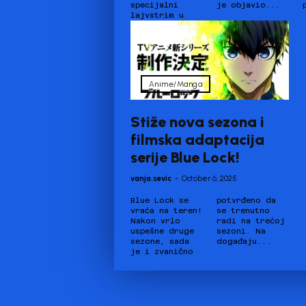
specijalni
je objavio...
lajvstrim u
Anime/Manga
Stiže nova sezona i
filmska adaptacija
serije Blue Lock!
vanja.sevic
-
October 6, 2025
Blue Lock se
potvrđeno da
vraća na teren!
se trenutno
Nakon vrlo
radi na trećoj
uspešne druge
sezoni. Na
sezone, sada
događaju...
je i zvanično