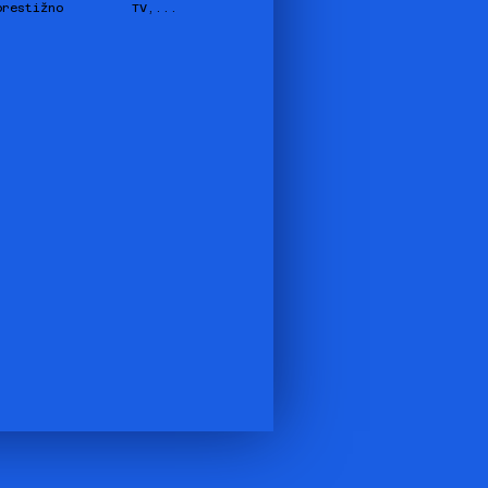
prestižno
TV,...