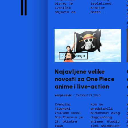
Disney je
Isolations.
o
zvanično
Kreator
objavio da
Death...
Anime/Manga
Najavljene velike
novosti za One Piece
anime i live-action
vanja.sevic
-
October 29, 2025
Zvanični
kom su
japanski
predstavili
YouTube kanal
budućnost ovog
One Piece-a je
dugovečnog
28. oktobra
animea. Studio
imao
Toei Animation