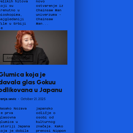
velikih hitova
novo
koji su
stvarenje iz
trenutno u
Chainsaw Man
bioskopima,
univerzuma -
najgledaniji
Chainsaw
film u Srbiji
Man...
je
Anime/Manga
Glumica koja je
davala glas Gokuu
odlikovana u Japanu
vanja.sevic
-
October 21, 2025
Masako Nozava
japansko
je prva
odličje o
glasovna
osobi od
glumica u
kulturnog
istoriji Japana
značaja. Kako
koja je dobila
prenosi Nippon