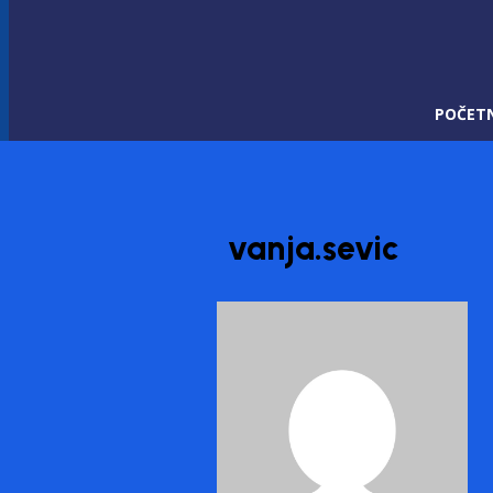
POČET
vanja.sevic