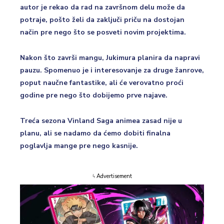
autor je rekao da rad na završnom delu može da
potraje, pošto želi da zaključi priču na dostojan
način pre nego što se posveti novim projektima.
Nakon što završi mangu, Jukimura planira da napravi
pauzu. Spomenuo je i interesovanje za druge žanrove,
poput naučne fantastike, ali će verovatno proći
godine pre nego što dobijemo prve najave.
Treća sezona Vinland Saga animea zasad nije u
planu, ali se nadamo da ćemo dobiti finalna
poglavlja mange pre nego kasnije.
ϟ Advertisement