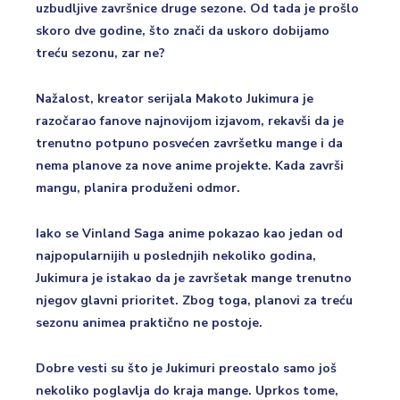
uzbudljive završnice druge sezone. Od tada je prošlo
skoro dve godine, što znači da uskoro dobijamo
treću sezonu, zar ne?
Nažalost, kreator serijala Makoto Jukimura je
razočarao fanove najnovijom izjavom, rekavši da je
trenutno potpuno posvećen završetku mange i da
nema planove za nove anime projekte. Kada završi
mangu, planira produženi odmor.
Iako se Vinland Saga anime pokazao kao jedan od
najpopularnijih u poslednjih nekoliko godina,
Jukimura je istakao da je završetak mange trenutno
njegov glavni prioritet. Zbog toga, planovi za treću
sezonu animea praktično ne postoje.
Dobre vesti su što je Jukimuri preostalo samo još
nekoliko poglavlja do kraja mange. Uprkos tome,