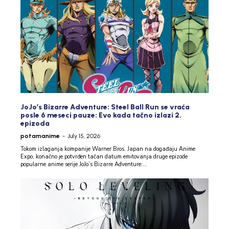
JoJo’s Bizarre Adventure: Steel Ball Run se vraća
posle 6 meseci pauze: Evo kada tačno izlazi 2.
epizoda
potamanime
-
July 15, 2026
Tokom izlaganja kompanije Warner Bros. Japan na događaju Anime
Expo, konačno je potvrđen tačan datum emitovanja druge epizode
popularne anime serije JoJo’s Bizarre Adventure:...