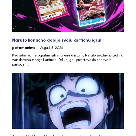
Naruto konačno dobija svoju kartičnu igru!
potamanime
-
August 5, 2026
Kao jedan od najpopularnijih shonena u istoriji, Naruto se odavno proširio
van domena mange i animea. Od knjiga i predstava do zabavnih
parkova i...