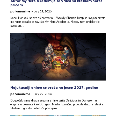
Autor My Hero Akademije se vraća sa kratkom horor
pričom
potamanime
-
July 29, 2026
Kohei Horikoši se zvanično vraća u Weekly Shonen Jump sa svojom prvom
mangom otkako je završio My Hero Academia. Njegov novi projekat je
poseban,...
Najukusniji anime se vraća na jesen 2027. godine
potamanime
-
July 22, 2026
Dugoočekivana druga sezona anime serije Delicious in Dungeon, u
originalu poznate kao Dungeon Meshi, konačno je dobila datum izlaska.
Sledeće poglavlje priče biće premijerno...