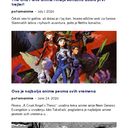
trejler!
potamanime
-
July 1, 2026
Čekali smo tri godine, ali došao je i taj dan. Imamo odlične vesti za fanove
Slamnatih šešira i njihovih avantura, pošto je Netflix konačno...
Ovo je najbolja anime pesma svih vremena
potamanime
-
June 24, 2026
Pesma „A Cruel Angel’s Thesis“, uvodna tema anime serije Neon Genesis
Evangelion u izvođenju Joko Takahaši, proglašena je najboljom anime
pesmom svih vremena u...