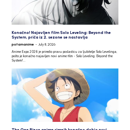
Konačno! Najavljen film Solo Leveling: Beyond the
System, priča iz 2. sezone se nastavlja
potamanime
-
July 8, 2026
Anime Expo 2026 je priredio pravu poslasticu za ljubitelje Solo Levelinga,
pošto je konačno najavljen novi anime film - Solo Leveling: Beyond the
System!...
The One Piece anime rimejk konačno dobio prvi