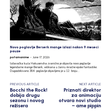
Novo poglavlje Berserk mange izlazi nakon 9 meseci
pauze
potamanime
-
June 17, 2026
Izdavačka kuća Hakusensha zvanično je objavila novo poglavlje
legendarne mange Berserk, velikana u žanru mračne epske fantastike.
Dugoočekivano 384. poglavlje objavljeno je u 12. broju...
PREVIOUS ARTICLE
NEXT ARTICLE
Bocchi the Rock!
Priznati direktor
dobija drugu
za animaciju
sezonu i novog
otvara novi studio
režisera
– ame pippin