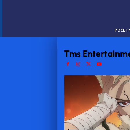
POČET
Tms Entertainm