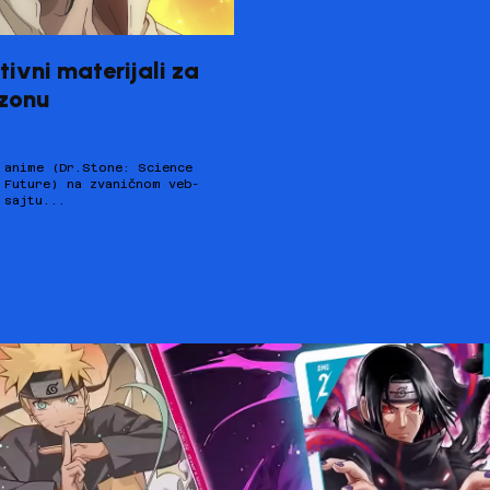
ivni materijali za
ezonu
sajtu...