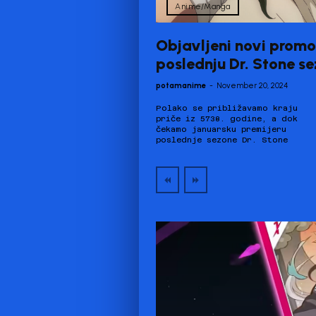
Anime/Manga
Objavljeni novi promot
poslednju Dr. Stone s
potamanime
-
November 20, 2024
Polako se približavamo kraju
anime (Dr.Stone: Science
priče iz 5738. godine, a dok
Future) na zvaničnom veb-
čekamo januarsku premijeru
poslednje sezone Dr. Stone