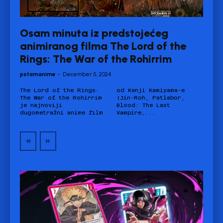
Anime/Manga
Osam minuta iz predstojećeg
animiranog filma The Lord of the
Rings: The War of the Rohirrim
potamanime
-
December 5, 2024
The Lord of the Rings:
od Kenji Kamiyama-e
The War of the Rohirrim
(Jin-Roh, Patlabor,
je najnoviji
Blood: The Last
dugometražni anime film
Vampire,...