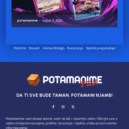
Naruto konačno dobija svoju kartičnu igru!
potamanime
-
August 5, 2026
Početna
Novosti
Anime/Manga
Recenzije
Njamb preporučuje
DA TI SVE BUDE TAMAN, POTAMANI NJAMB!
Potamanime vam donosi anime vesti na lak i razumljiv način. Otkrijte sve o
vašim omiljenim serijama, pratite recenzije i budite u toku sa svim anime
informacijama.