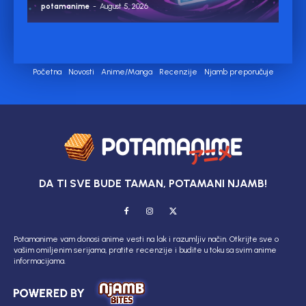
potamanime
-
August 5, 2026
Početna
Novosti
Anime/Manga
Recenzije
Njamb preporučuje
DA TI SVE BUDE TAMAN, POTAMANI NJAMB!
Potamanime vam donosi anime vesti na lak i razumljiv način. Otkrijte sve o
vašim omiljenim serijama, pratite recenzije i budite u toku sa svim anime
informacijama.