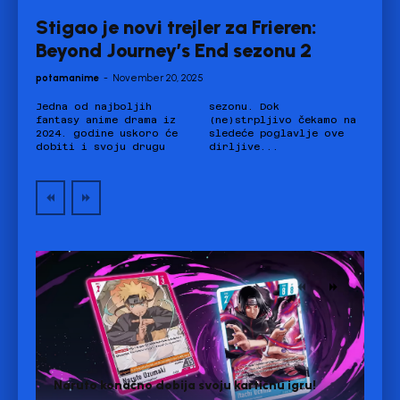
Stigao je novi trejler za Frieren:
Beyond Journey’s End sezonu 2
potamanime
-
November 20, 2025
Jedna od najboljih
sezonu. Dok
fantasy anime drama iz
(ne)strpljivo čekamo na
2024. godine uskoro će
sledeće poglavlje ove
dobiti i svoju drugu
dirljive...
Naruto konačno dobija svoju kartičnu igru!