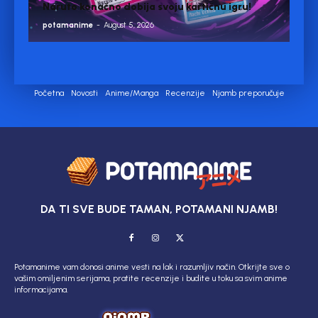
Naruto konačno dobija svoju kartičnu igru!
potamanime
-
August 5, 2026
Početna
Novosti
Anime/Manga
Recenzije
Njamb preporučuje
DA TI SVE BUDE TAMAN, POTAMANI NJAMB!
Potamanime vam donosi anime vesti na lak i razumljiv način. Otkrijte sve o
vašim omiljenim serijama, pratite recenzije i budite u toku sa svim anime
informacijama.