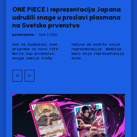
ONE PIECE i reprezentacija Japana
udružili snage u proslavi plasmana
na Svetsko prvenstvo
potamanime
-
June 3, 2026
Dok se fudbalski svet
načine da podrže svoje
priprema za novo FIFA
reprezentacije. Međutim,
World Cup prvenstvo,
malo koja reprezentacija
mnoge zemlje traže
može...