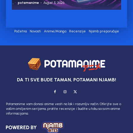
potamanime
-
August 5, 2026
Početna
Novosti
Anime/Manga
Recenzije
Njamb preporučuje
DA TI SVE BUDE TAMAN, POTAMANI NJAMB!
Potamanime vam donosi anime vesti na lak i razumljiv način. Otkrijte sve o
vašim omiljenim serijama, pratite recenzije i budite u toku sa svim anime
informacijama.