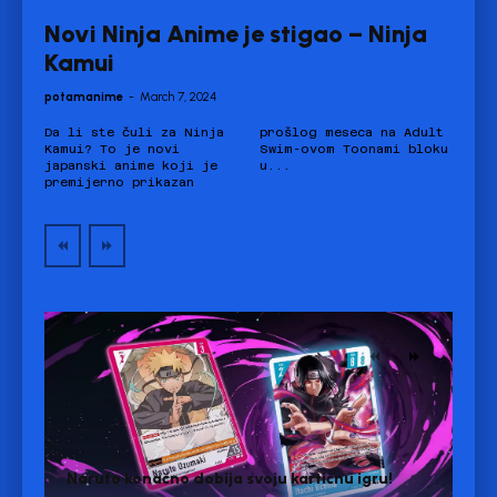
Novi Ninja Anime je stigao – Ninja
Kamui
potamanime
-
March 7, 2024
Da li ste čuli za Ninja
prošlog meseca na Adult
Kamui? To je novi
Swim-ovom Toonami bloku
japanski anime koji je
u...
premijerno prikazan
Naruto konačno dobija svoju kartičnu igru!