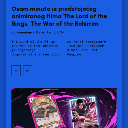
Osam minuta iz predstojećeg
animiranog filma The Lord of the
Rings: The War of the Rohirrim
potamanime
-
December 5, 2024
The Lord of the Rings:
od Kenji Kamiyama-e
The War of the Rohirrim
(Jin-Roh, Patlabor,
je najnoviji
Blood: The Last
dugometražni anime film
Vampire,...