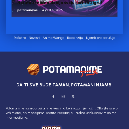
Naruto konačno dobija svoju kartičnu igru!
potamanime
-
August 5, 2026
Početna
Novosti
Anime/Manga
Recenzije
Njamb preporučuje
DA TI SVE BUDE TAMAN, POTAMANI NJAMB!
Potamanime vam donosi anime vesti na lak i razumljiv način. Otkrijte sve o
vašim omiljenim serijama, pratite recenzije i budite u toku sa svim anime
informacijama.