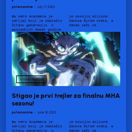
potamanime
-
July 17, 2025
My Hero Academia je
je osvojio milione
serijal koji je obeležio
fanova širom sveta, a
čitavu generaciju. U
danas važi za...
poslednjih deset godina
Anime/Manga
Stigao je prvi trejler za finalnu MHA
sezonu!
potamanime
-
June 18, 2025
My Hero Academia je
je osvojio milione
serijal koji je obeležio
fanova širom sveta, a
čitavu generaciju. U
danas važi za...