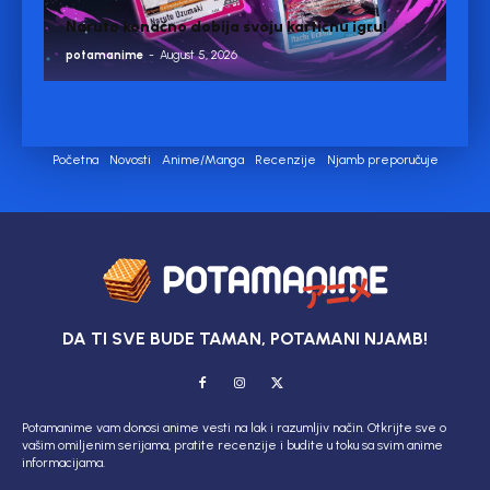
Naruto konačno dobija svoju kartičnu igru!
potamanime
-
August 5, 2026
Početna
Novosti
Anime/Manga
Recenzije
Njamb preporučuje
DA TI SVE BUDE TAMAN, POTAMANI NJAMB!
Potamanime vam donosi anime vesti na lak i razumljiv način. Otkrijte sve o
vašim omiljenim serijama, pratite recenzije i budite u toku sa svim anime
informacijama.