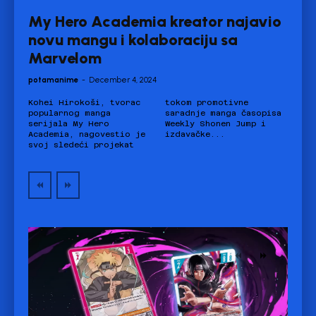
My Hero Academia kreator najavio
novu mangu i kolaboraciju sa
Marvelom
potamanime
-
December 4, 2024
Kohei Hirokoši, tvorac
tokom promotivne
popularnog manga
saradnje manga časopisa
serijala My Hero
Weekly Shonen Jump i
Academia, nagovestio je
izdavačke...
svoj sledeći projekat