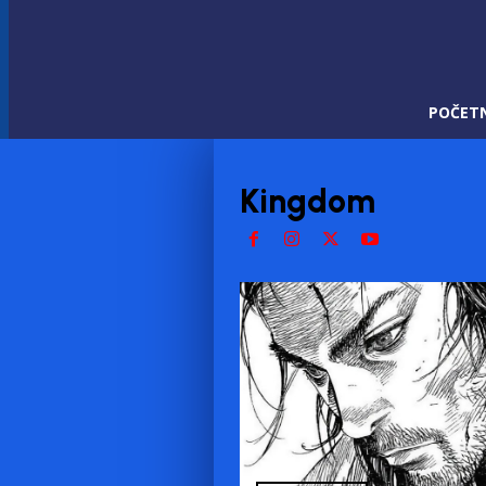
POČET
Kingdom