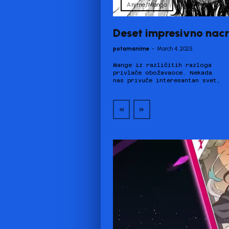
Anime/Manga
Deset impresivno nac
potamanime
-
March 4, 2025
Mange iz različitih razloga
ili doba u kojem se odvija
privlače obožavaoce. Nekada
manga. Nekada nam se na prvi
nas privuče interesantan svet,