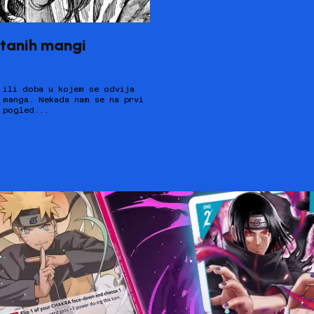
rtanih mangi
pogled...