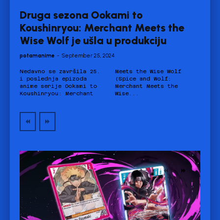
Druga sezona Ookami to
Koushinryou: Merchant Meets the
Wise Wolf je ušla u produkciju
potamanime
-
September 25, 2024
Nedavno se završila 25.
Meets the Wise Wolf
i poslednja epizoda
(Spice and Wolf:
anime serije Ookami to
Merchant Meets the
Koushinryou: Merchant
Wise...