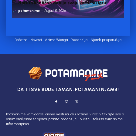
Naruto konačno dobija svoju kartičnu igru!
potamanime
-
August 5, 2026
Početna
Novosti
Anime/Manga
Recenzije
Njamb preporučuje
DA TI SVE BUDE TAMAN, POTAMANI NJAMB!
Potamanime vam donosi anime vesti na lak i razumljiv način. Otkrijte sve o
vašim omiljenim serijama, pratite recenzije i budite u toku sa svim anime
informacijama.