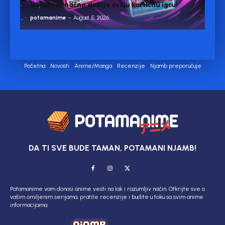
Naruto konačno dobija svoju kartičnu igru!
potamanime
-
August 5, 2026
Početna
Novosti
Anime/Manga
Recenzije
Njamb preporučuje
DA TI SVE BUDE TAMAN, POTAMANI NJAMB!
Potamanime vam donosi anime vesti na lak i razumljiv način. Otkrijte sve o
vašim omiljenim serijama, pratite recenzije i budite u toku sa svim anime
informacijama.