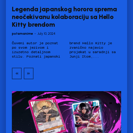
Legenda japanskog horora sprema
neočekivanu kolaboraciju sa Hello
Kitty brendom
potamanime
-
July 10, 2024
Čuveni autor je poznat
brend Hello Kitty je
po svom jezivom i
zvanično najavio
izuzetno detaljnom
projekat u saradnji sa
stilu. Poznati japanski
Junji Itom,...