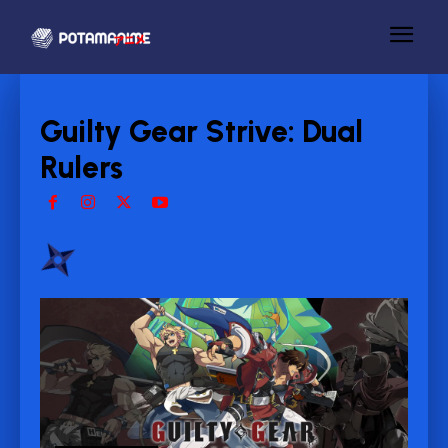
Guilty Gear Strive: Dual
Rulers