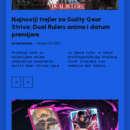
Anime/Manga
Najnoviji trejler za Guilty Gear
Strive: Dual Rulers anime i datum
premijere
potamanime
-
January 24, 2025
Prošlog leta je
iz žanra tuča, a nakon
najavljena anime
prošlogodišnjeg kratkog
adaptacije popularne
tizer trejlera ove
Guilty Gear Strive igre
nedelje smo dobili...