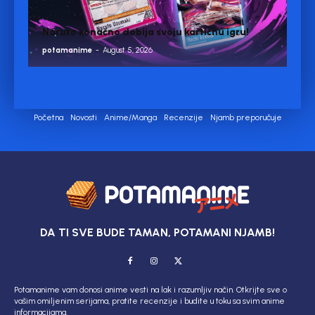
Naruto konačno dobija svoju kartičnu igru!
potamanime
-
August 5, 2026
Početna
Novosti
Anime/Manga
Recenzije
Njamb preporučuje
DA TI SVE BUDE TAMAN, POTAMANI NJAMB!
Potamanime vam donosi anime vesti na lak i razumljiv način. Otkrijte sve o
vašim omiljenim serijama, pratite recenzije i budite u toku sa svim anime
informacijama.