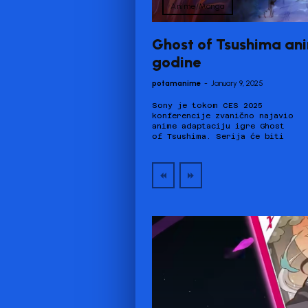
Anime/Manga
Ghost of Tsushima ani
godine
potamanime
-
January 9, 2025
Sony je tokom CES 2025
dostupna ekskluzivno na
konferencije zvanično najavio
Crunchyroll platformi od
anime adaptaciju igre Ghost
of Tsushima. Serija će biti