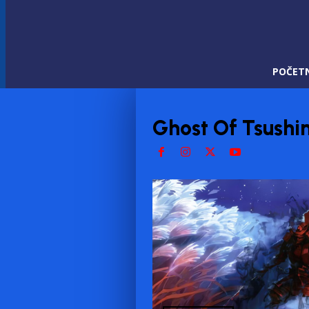
POČET
Ghost Of Tsush