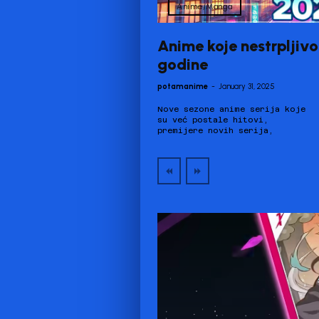
Anime/Manga
Anime koje nestrpljiv
godine
potamanime
-
January 31, 2025
Nove sezone anime serija koje
filmovi, OVA-e (serije ili
su već postale hitovi,
filmovi koji se ne emituju na
premijere novih serija,