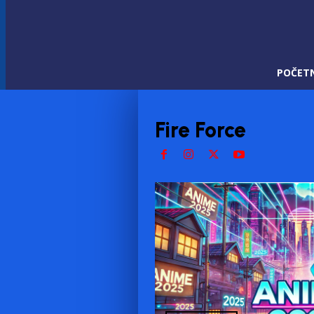
POČET
Fire Force