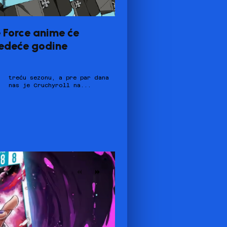
e Force anime će
sledeće godine
nas je Cruchyroll na...