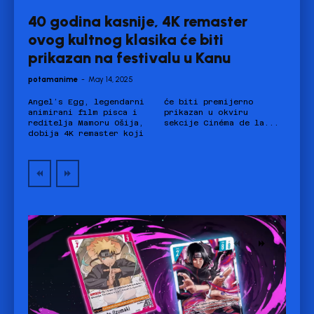
40 godina kasnije, 4K remaster
ovog kultnog klasika će biti
prikazan na festivalu u Kanu
potamanime
-
May 14, 2025
Angel’s Egg, legendarni
će biti premijerno
animirani film pisca i
prikazan u okviru
reditelja Mamoru Ošija,
sekcije Cinéma de la...
dobija 4K remaster koji