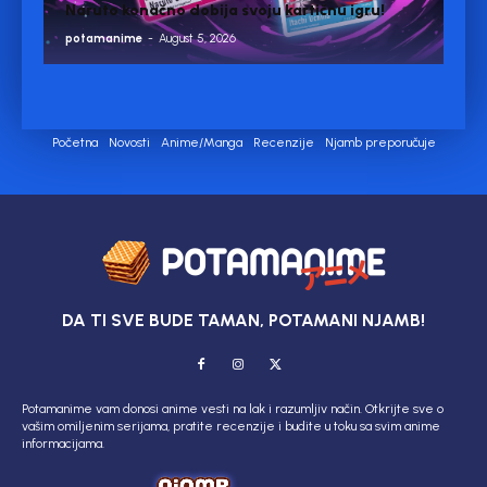
Naruto konačno dobija svoju kartičnu igru!
potamanime
-
August 5, 2026
Početna
Novosti
Anime/Manga
Recenzije
Njamb preporučuje
DA TI SVE BUDE TAMAN, POTAMANI NJAMB!
Potamanime vam donosi anime vesti na lak i razumljiv način. Otkrijte sve o
vašim omiljenim serijama, pratite recenzije i budite u toku sa svim anime
informacijama.