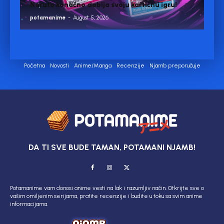
Naruto konačno dobija svoju kartičnu igru!
potamanime
-
August 5, 2026
Početna
Novosti
Anime/Manga
Recenzije
Njamb preporučuje
DA TI SVE BUDE TAMAN, POTAMANI NJAMB!
Potamanime vam donosi anime vesti na lak i razumljiv način. Otkrijte sve o
vašim omiljenim serijama, pratite recenzije i budite u toku sa svim anime
informacijama.