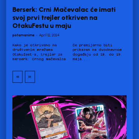
Berserk: Crni Mačevalac će imati
svoj prvi trejler otkriven na
OtakuFestu u maju
potamanime
-
April 12, 2024
Kako je otkriveno na
će premijerno biti
društvenim mrežama
prikazan na dvodnevnom
Otakufest-a, trejler za
događaju od 18. do 19.
Berserk: Crnog Mačevalca
maja....