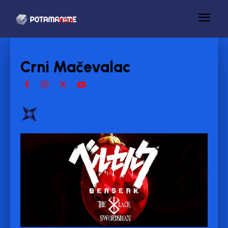
Crni Mačevalac
Novosti