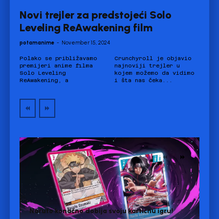
Novi trejler za predstojeći Solo
Leveling ReAwakening film
potamanime
-
November 15, 2024
Polako se približavamo
Crunchyroll je objavio
premijeri anime filma
najnoviji trejler u
Solo Leveling
kojem možemo da vidimo
ReAwakening, a
i šta nas čeka...
Naruto konačno dobija svoju kartičnu igru!