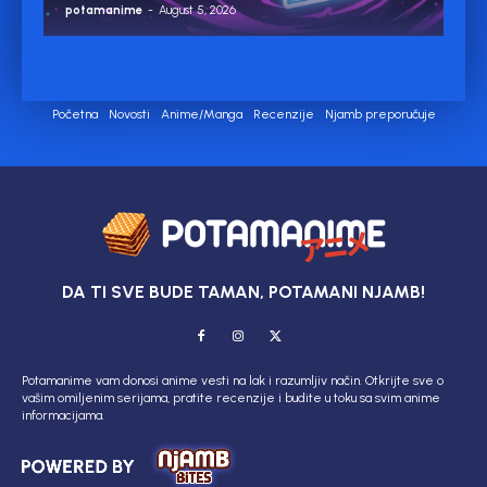
potamanime
-
August 5, 2026
Početna
Novosti
Anime/Manga
Recenzije
Njamb preporučuje
DA TI SVE BUDE TAMAN, POTAMANI NJAMB!
Potamanime vam donosi anime vesti na lak i razumljiv način. Otkrijte sve o
vašim omiljenim serijama, pratite recenzije i budite u toku sa svim anime
informacijama.