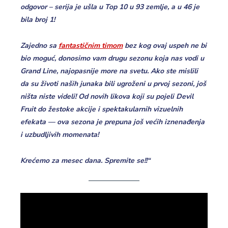
odgovor – serija je ušla u Top 10 u 93 zemlje, a u 46 je
bila broj 1!
Zajedno sa
fantastičnim timom
bez kog ovaj uspeh ne bi
bio moguć, donosimo vam drugu sezonu koja nas vodi u
Grand Line, najopasnije more na svetu. Ako ste mislili
da su životi naših junaka bili ugroženi u prvoj sezoni, još
ništa niste videli! Od novih likova koji su pojeli Devil
Fruit do žestoke akcije i spektakularnih vizuelnih
efekata — ova sezona je prepuna još većih iznenađenja
i uzbudljivih momenata!
Krećemo za mesec dana. Spremite se!!“