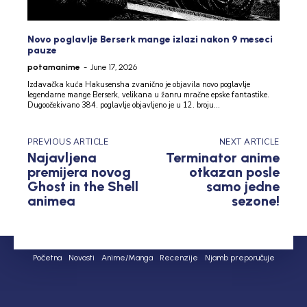
Novo poglavlje Berserk mange izlazi nakon 9 meseci
pauze
potamanime
-
June 17, 2026
Izdavačka kuća Hakusensha zvanično je objavila novo poglavlje
legendarne mange Berserk, velikana u žanru mračne epske fantastike.
Dugoočekivano 384. poglavlje objavljeno je u 12. broju...
PREVIOUS ARTICLE
NEXT ARTICLE
Najavljena
Terminator anime
premijera novog
otkazan posle
Ghost in the Shell
samo jedne
animea
sezone!
Početna
Novosti
Anime/Manga
Recenzije
Njamb preporučuje