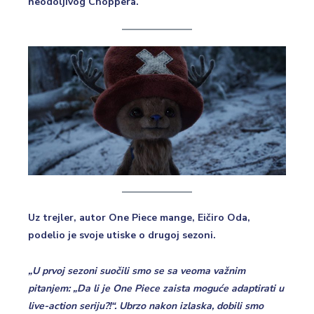
neodoljivog Choppera.
Uz trejler, autor One Piece mange, Eičiro Oda,
podelio je svoje utiske o drugoj sezoni.
„U prvoj sezoni suočili smo se sa veoma važnim
pitanjem: „Da li je One Piece zaista moguće adaptirati u
live-action seriju?!“. Ubrzo nakon izlaska, dobili smo