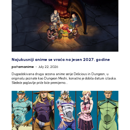
Najukusniji anime se vraća na jesen 2027. godine
potamanime
-
July 22, 2026
Dugoočekivana druga sezona anime serije Delicious in Dungeon, u
originalu poznate kao Dungeon Meshi, konačno je dobila datum izlaska.
Sledeće poglavlje priče biće premijerno...