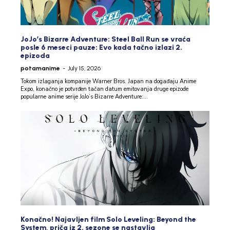
JoJo’s Bizarre Adventure: Steel Ball Run se vraća
posle 6 meseci pauze: Evo kada tačno izlazi 2.
epizoda
potamanime
-
July 15, 2026
Tokom izlaganja kompanije Warner Bros. Japan na događaju Anime
Expo, konačno je potvrđen tačan datum emitovanja druge epizode
popularne anime serije JoJo’s Bizarre Adventure:...
Konačno! Najavljen film Solo Leveling: Beyond the
System, priča iz 2. sezone se nastavlja