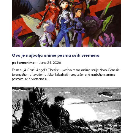
Ovo je najbolja anime pesma svih vremena
potamanime
-
June 24, 2026
Pesma „A Cruel Angel’s Thesis“, uvodna tema anime serije Neon Genesis
Evangelion u izvođenju Joko Takahaši, proglašena je najboljom anime
pesmom svih vremena u...