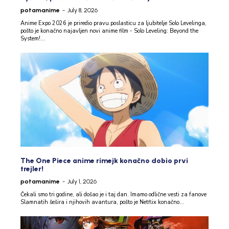
potamanime
-
July 8, 2026
Anime Expo 2026 je priredio pravu poslasticu za ljubitelje Solo Levelinga,
pošto je konačno najavljen novi anime film - Solo Leveling: Beyond the
System!...
The One Piece anime rimejk konačno dobio prvi
trejler!
potamanime
-
July 1, 2026
Čekali smo tri godine, ali došao je i taj dan. Imamo odlične vesti za fanove
Slamnatih šešira i njihovih avantura, pošto je Netflix konačno...