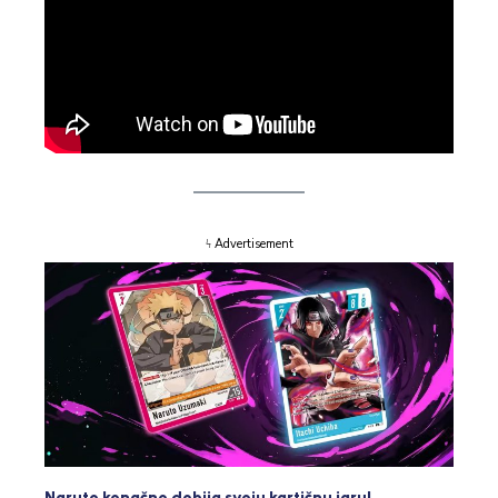
ϟ Advertisement
Naruto konačno dobija svoju kartičnu igru!