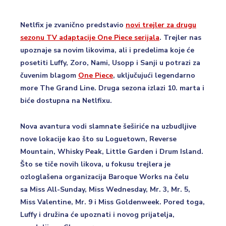
Netlfix je zvanično predstavio
novi trejler za drugu
sezonu TV adaptacije One Piece serijala
. Trejler nas
upoznaje sa novim likovima, ali i predelima koje će
posetiti Luffy, Zoro, Nami, Usopp i Sanji u potrazi za
čuvenim blagom
One Piece
, uključujući legendarno
more The Grand Line. Druga sezona izlazi 10. marta i
biće dostupna na Netlfixu.
Nova avantura vodi slamnate šeširiće na uzbudljive
nove lokacije kao što su Loguetown, Reverse
Mountain, Whisky Peak, Little Garden i Drum Island.
Što se tiče novih likova, u fokusu trejlera je
ozloglašena organizacija Baroque Works na čelu
sa Miss All-Sunday, Miss Wednesday, Mr. 3, Mr. 5,
Miss Valentine, Mr. 9 i Miss Goldenweek. Pored toga,
Luffy i družina će upoznati i novog prijatelja,