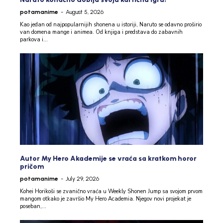
potamanime
-
August 5, 2026
Kao jedan od najpopularnijih shonena u istoriji, Naruto se odavno proširio
van domena mange i animea. Od knjiga i predstava do zabavnih
parkova i...
Autor My Hero Akademije se vraća sa kratkom horor
pričom
potamanime
-
July 29, 2026
Kohei Horikoši se zvanično vraća u Weekly Shonen Jump sa svojom prvom
mangom otkako je završio My Hero Academia. Njegov novi projekat je
poseban,...