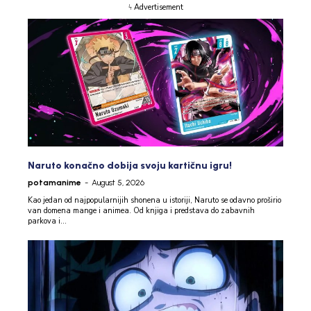
ϟ Advertisement
Naruto konačno dobija svoju kartičnu igru!
potamanime
-
August 5, 2026
Kao jedan od najpopularnijih shonena u istoriji, Naruto se odavno proširio
van domena mange i animea. Od knjiga i predstava do zabavnih
parkova i...