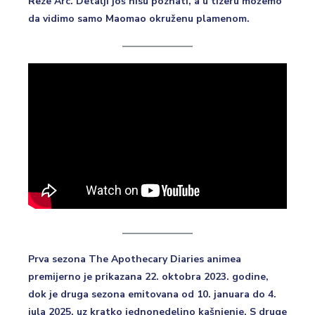
Reze Arc. Detalji još nisu poznati, a u tizeru možemo
da vidimo samo Maomao okruženu plamenom.
Prva sezona The Apothecary Diaries animea
premijerno je prikazana 22. oktobra 2023. godine,
dok je druga sezona emitovana od 10. januara do 4.
jula 2025, uz kratko jednonedeljno kašnjenje. S druge