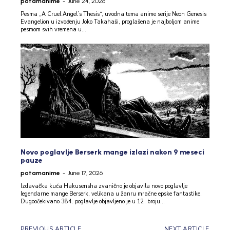
potamanime
-
June 24, 2026
Pesma „A Cruel Angel’s Thesis“, uvodna tema anime serije Neon Genesis
Evangelion u izvođenju Joko Takahaši, proglašena je najboljom anime
pesmom svih vremena u...
Novo poglavlje Berserk mange izlazi nakon 9 meseci
pauze
potamanime
-
June 17, 2026
Izdavačka kuća Hakusensha zvanično je objavila novo poglavlje
legendarne mange Berserk, velikana u žanru mračne epske fantastike.
Dugoočekivano 384. poglavlje objavljeno je u 12. broju...
PREVIOUS ARTICLE
NEXT ARTICLE