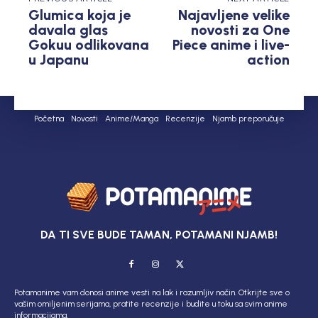
Glumica koja je
Najavljene velike
davala glas
novosti za One
Gokuu odlikovana
Piece anime i live-
u Japanu
action
Početna
Novosti
Anime/Manga
Recenzije
Njamb preporučuje
DA TI SVE BUDE TAMAN, POTAMANI NJAMB!
Potamanime vam donosi anime vesti na lak i razumljiv način. Otkrijte sve o
vašim omiljenim serijama, pratite recenzije i budite u toku sa svim anime
informacijama.