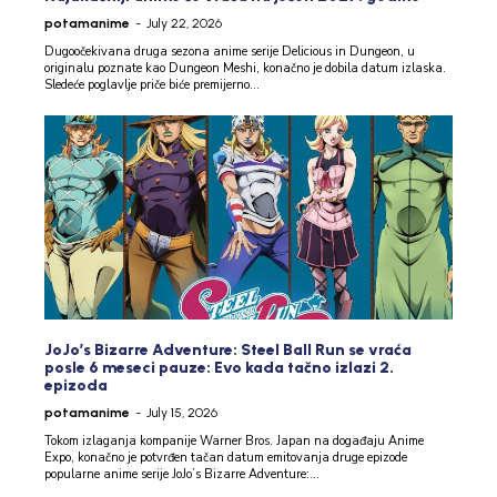
potamanime
-
July 22, 2026
Dugoočekivana druga sezona anime serije Delicious in Dungeon, u
originalu poznate kao Dungeon Meshi, konačno je dobila datum izlaska.
Sledeće poglavlje priče biće premijerno...
JoJo’s Bizarre Adventure: Steel Ball Run se vraća
posle 6 meseci pauze: Evo kada tačno izlazi 2.
epizoda
potamanime
-
July 15, 2026
Tokom izlaganja kompanije Warner Bros. Japan na događaju Anime
Expo, konačno je potvrđen tačan datum emitovanja druge epizode
popularne anime serije JoJo’s Bizarre Adventure:...