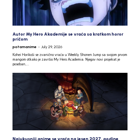
Autor My Hero Akademije se vraća sa kratkom horor
pričom
potamanime
-
July 29, 2026
Kohei Horikoši se zvanično vraća u Weekly Shonen Jump sa svojom prvom
mangom otkako je završio My Hero Academia. Njegov novi projekat je
poseban,...
Najukusniji anime se vraća na jesen 2027. godine