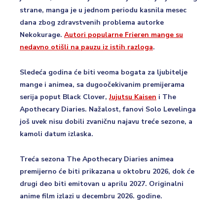
strane, manga je u jednom periodu kasnila mesec
dana zbog zdravstvenih problema autorke
Nekokurage.
Autori popularne Frieren mange su
nedavno otišli na pauzu iz istih razloga
.
Sledeća godina će biti veoma bogata za ljubitelje
mange i animea, sa dugoočekivanim premijerama
serija poput Black Clover,
Jujutsu Kaisen
i The
Apothecary Diaries. Nažalost, fanovi Solo Levelinga
još uvek nisu dobili zvaničnu najavu treće sezone, a
kamoli datum izlaska.
Treća sezona The Apothecary Diaries animea
premijerno će biti prikazana u oktobru 2026, dok će
drugi deo biti emitovan u aprilu 2027. Originalni
anime film izlazi u decembru 2026. godine.