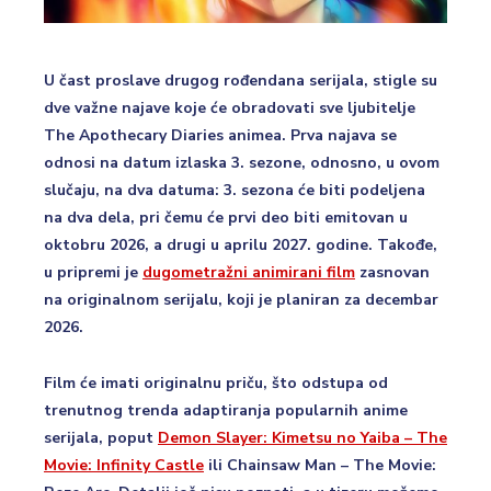
U čast proslave drugog rođendana serijala, stigle su
dve važne najave koje će obradovati sve ljubitelje
The Apothecary Diaries animea. Prva najava se
odnosi na datum izlaska 3. sezone, odnosno, u ovom
slučaju, na dva datuma: 3. sezona će biti podeljena
na dva dela, pri čemu će prvi deo biti emitovan u
oktobru 2026, a drugi u aprilu 2027. godine. Takođe,
u pripremi je
dugometražni animirani film
zasnovan
na originalnom serijalu, koji je planiran za decembar
2026.
Film će imati originalnu priču, što odstupa od
trenutnog trenda adaptiranja popularnih anime
serijala, poput
Demon Slayer: Kimetsu no Yaiba – The
Movie: Infinity Castle
ili Chainsaw Man – The Movie: