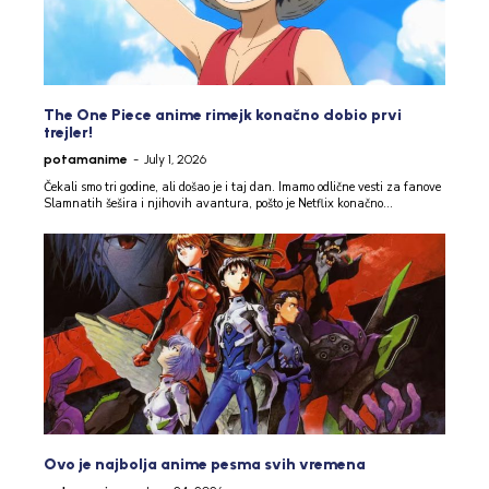
The One Piece anime rimejk konačno dobio prvi
trejler!
potamanime
-
July 1, 2026
Čekali smo tri godine, ali došao je i taj dan. Imamo odlične vesti za fanove
Slamnatih šešira i njihovih avantura, pošto je Netflix konačno...
Ovo je najbolja anime pesma svih vremena