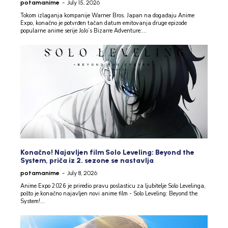
potamanime
-
July 15, 2026
Tokom izlaganja kompanije Warner Bros. Japan na događaju Anime
Expo, konačno je potvrđen tačan datum emitovanja druge epizode
popularne anime serije JoJo’s Bizarre Adventure:...
Konačno! Najavljen film Solo Leveling: Beyond the
System, priča iz 2. sezone se nastavlja
potamanime
-
July 8, 2026
Anime Expo 2026 je priredio pravu poslasticu za ljubitelje Solo Levelinga,
pošto je konačno najavljen novi anime film - Solo Leveling: Beyond the
System!...