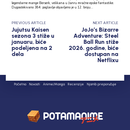
legendarne mange Berserk, velikana u žanru mračne epske fantastike.
Dugoočekivano 384. poglavlje objavljeno je u 12. broju...
PREVIOUS ARTICLE
NEXT ARTICLE
Jujutsu Kaisen
JoJo’s Bizarre
sezona 3 stiže u
Adventure: Steel
januaru, biće
Ball Run stiže
podeljena na 2
2026. godine, biće
dela
dostupan na
Netflixu
Početna
Novosti
Anime/Manga
Recenzije
Njamb preporučuje