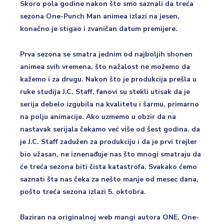
Skoro pola godine nakon što smo saznali da treća
sezona One-Punch Man animea izlazi na jesen,
konačno je stigao i zvaničan datum premijere.
Prva sezona se smatra jednim od najboljih shonen
animea svih vremena, što nažalost ne možemo da
kažemo i za drugu. Nakon što je produkcija prešla u
ruke studija J.C. Staff, fanovi su stekli utisak da je
serija debelo izgubila na kvalitetu i šarmu, primarno
na polju animacije. Ako uzmemo u obzir da na
nastavak serijala čekamo već više od šest godina, da
je J.C. Staff zadužen za produkciju i da je prvi trejler
bio užasan, ne iznenađuje nas što mnogi smatraju da
će treća sezona biti čista katastrofa. Svakako ćemo
saznati šta nas čeka za nešto manje od mesec dana,
pošto treća sezona izlazi 5. oktobra.
Baziran na originalnoj web mangi autora ONE, One-