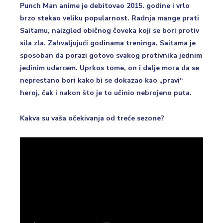
Punch Man anime je debitovao 2015. godine i vrlo
brzo stekao veliku popularnost. Radnja mange prati
Saitamu, naizgled običnog čoveka koji se bori protiv
sila zla. Zahvaljujući godinama treninga, Saitama je
sposoban da porazi gotovo svakog protivnika jednim
jedinim udarcem. Uprkos tome, on i dalje mora da se
neprestano bori kako bi se dokazao kao „pravi“
heroj, čak i nakon što je to učinio nebrojeno puta.
Kakva su vaša očekivanja od treće sezone?