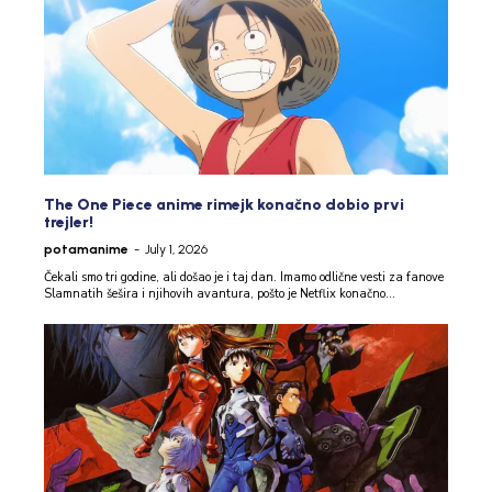
The One Piece anime rimejk konačno dobio prvi
trejler!
potamanime
-
July 1, 2026
Čekali smo tri godine, ali došao je i taj dan. Imamo odlične vesti za fanove
Slamnatih šešira i njihovih avantura, pošto je Netflix konačno...