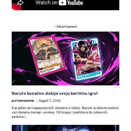
ϟ Advertisement
Naruto konačno dobija svoju kartičnu igru!
potamanime
-
August 5, 2026
Kao jedan od najpopularnijih shonena u istoriji, Naruto se odavno proširio
van domena mange i animea. Od knjiga i predstava do zabavnih
parkova i...