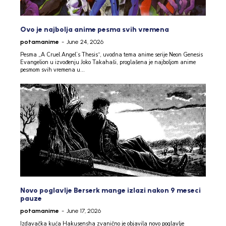
Ovo je najbolja anime pesma svih vremena
potamanime
-
June 24, 2026
Pesma „A Cruel Angel’s Thesis“, uvodna tema anime serije Neon Genesis
Evangelion u izvođenju Joko Takahaši, proglašena je najboljom anime
pesmom svih vremena u...
Novo poglavlje Berserk mange izlazi nakon 9 meseci
pauze
potamanime
-
June 17, 2026
Izdavačka kuća Hakusensha zvanično je objavila novo poglavlje