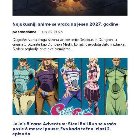
Najukusniji anime se vraća na jesen 2027. godine
potamanime
-
July 22, 2026
Dugoočekivana druga sezona anime serije Delicious in Dungeon, u
originalu poznate kao Dungeon Meshi, konačno je dobila datum izlaska.
Sledeće poglavlje priče biće premijerno...
JoJo’s Bizarre Adventure: Steel Ball Run se vraća
posle 6 meseci pauze: Evo kada tačno izlazi 2.
epizoda