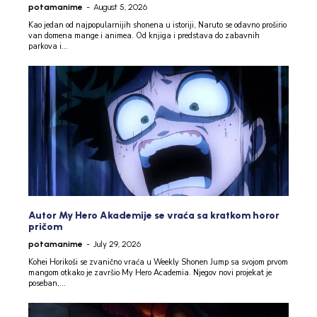
potamanime
-
August 5, 2026
Kao jedan od najpopularnijih shonena u istoriji, Naruto se odavno proširio
van domena mange i animea. Od knjiga i predstava do zabavnih
parkova i...
Autor My Hero Akademije se vraća sa kratkom horor
pričom
potamanime
-
July 29, 2026
Kohei Horikoši se zvanično vraća u Weekly Shonen Jump sa svojom prvom
mangom otkako je završio My Hero Academia. Njegov novi projekat je
poseban,...