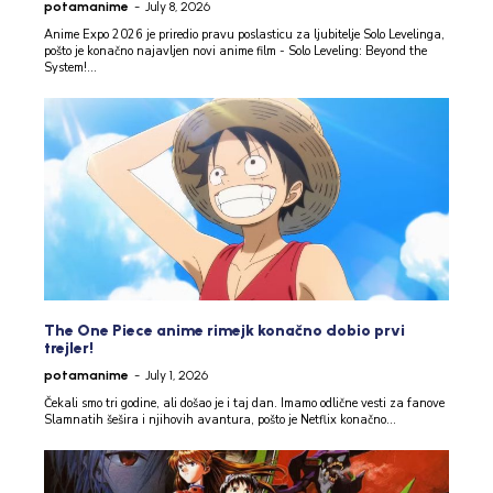
potamanime
-
July 8, 2026
Anime Expo 2026 je priredio pravu poslasticu za ljubitelje Solo Levelinga,
pošto je konačno najavljen novi anime film - Solo Leveling: Beyond the
System!...
The One Piece anime rimejk konačno dobio prvi
trejler!
potamanime
-
July 1, 2026
Čekali smo tri godine, ali došao je i taj dan. Imamo odlične vesti za fanove
Slamnatih šešira i njihovih avantura, pošto je Netflix konačno...