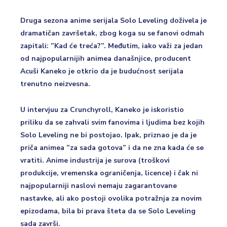
Druga sezona anime serijala Solo Leveling doživela je
dramatičan završetak, zbog koga su se fanovi odmah
zapitali: ”Kad će treća?”. Međutim, iako važi za jedan
od najpopularnijih animea današnjice, producent
Acuši Kaneko je otkrio da je budućnost serijala
trenutno neizvesna.
U intervjuu za Crunchyroll, Kaneko je iskoristio
priliku da se zahvali svim fanovima i ljudima bez kojih
Solo Leveling ne bi postojao. Ipak, priznao je da je
priča animea ”za sada gotova” i da ne zna kada će se
vratiti. Anime industrija je surova (troškovi
produkcije, vremenska ograničenja, licence) i čak ni
najpopularniji naslovi nemaju zagarantovane
nastavke, ali ako postoji ovolika potražnja za novim
epizodama, bila bi prava šteta da se Solo Leveling
sada završi.