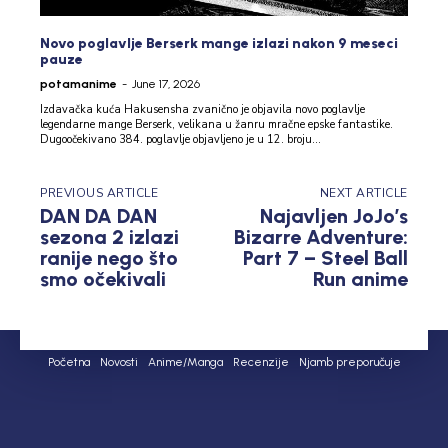
Novo poglavlje Berserk mange izlazi nakon 9 meseci
pauze
potamanime
-
June 17, 2026
Izdavačka kuća Hakusensha zvanično je objavila novo poglavlje
legendarne mange Berserk, velikana u žanru mračne epske fantastike.
Dugoočekivano 384. poglavlje objavljeno je u 12. broju...
PREVIOUS ARTICLE
NEXT ARTICLE
DAN DA DAN
Najavljen JoJo’s
sezona 2 izlazi
Bizarre Adventure:
ranije nego što
Part 7 – Steel Ball
smo očekivali
Run anime
Početna
Novosti
Anime/Manga
Recenzije
Njamb preporučuje