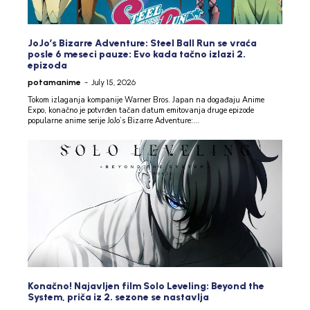
JoJo’s Bizarre Adventure: Steel Ball Run se vraća
posle 6 meseci pauze: Evo kada tačno izlazi 2.
epizoda
potamanime
-
July 15, 2026
Tokom izlaganja kompanije Warner Bros. Japan na događaju Anime
Expo, konačno je potvrđen tačan datum emitovanja druge epizode
popularne anime serije JoJo’s Bizarre Adventure:...
Konačno! Najavljen film Solo Leveling: Beyond the
System, priča iz 2. sezone se nastavlja