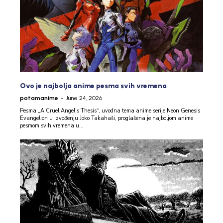
Ovo je najbolja anime pesma svih vremena
potamanime
-
June 24, 2026
Pesma „A Cruel Angel’s Thesis“, uvodna tema anime serije Neon Genesis
Evangelion u izvođenju Joko Takahaši, proglašena je najboljom anime
pesmom svih vremena u...