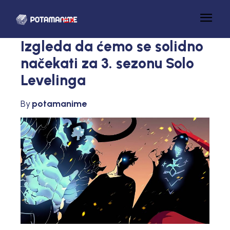
Izgleda da ćemo se solidno
načekati za 3. sezonu Solo
Levelinga
By
potamanime