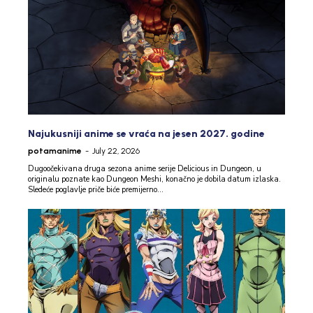
Najukusniji anime se vraća na jesen 2027. godine
potamanime
-
July 22, 2026
Dugoočekivana druga sezona anime serije Delicious in Dungeon, u
originalu poznate kao Dungeon Meshi, konačno je dobila datum izlaska.
Sledeće poglavlje priče biće premijerno...