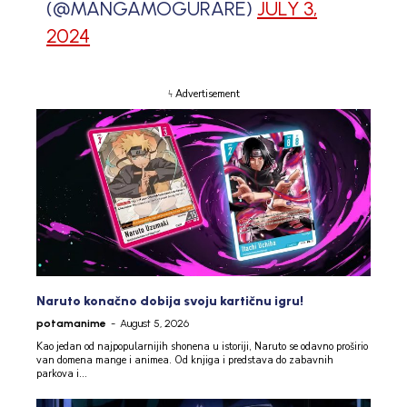
(@MANGAMOGURARE)
JULY 3,
2024
ϟ Advertisement
Naruto konačno dobija svoju kartičnu igru!
potamanime
-
August 5, 2026
Kao jedan od najpopularnijih shonena u istoriji, Naruto se odavno proširio
van domena mange i animea. Od knjiga i predstava do zabavnih
parkova i...