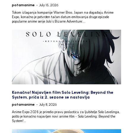
potamanime
-
July 15, 2026
Tokom izlaganja kompanije Warner Bros. Japan na događaju Anime
Expo, konačno je potvrđen tačan datum emitovanja druge epizode
popularne anime serije JoJo’s Bizarre Adventure:...
Konačno! Najavljen film Solo Leveling: Beyond the
System, priča iz 2. sezone se nastavlja
potamanime
-
July 8, 2026
Anime Expo 2026 je priredio pravu poslasticu za ljubitelje Solo Levelinga,
pošto je konačno najavljen novi anime film - Solo Leveling: Beyond the
System!...