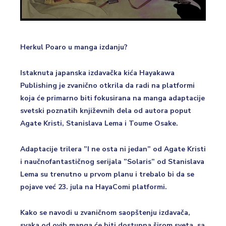
Herkul Poaro u manga izdanju?
Istaknuta japanska izdavačka kića Hayakawa
Publishing je zvanično otkrila da radi na platformi
koja će primarno biti fokusirana na manga adaptacije
svetski poznatih književnih dela od autora poput
Agate Kristi, Stanislava Lema i Toume Osake.
Adaptacije trilera ”I ne osta ni jedan” od Agate Kristi
i naučnofantastičnog serijala ”Solaris” od Stanislava
Lema su trenutno u prvom planu i trebalo bi da se
pojave već 23. jula na HayaComi platformi.
Kako se navodi u zvaničnom saopštenju izdavača,
svaka od ovih manga će biti dostupna širom sveta, sa