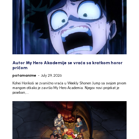
Autor My Hero Akademije se vraća sa kratkom horor
pričom
potamanime
-
July 29, 2026
Kohei Horikoši se zvanično vraća u Weekly Shonen Jump sa svojom prvom
mangom otkako je završio My Hero Academia. Njegov novi projekat je
poseban,...