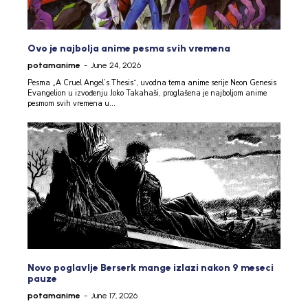
Ovo je najbolja anime pesma svih vremena
potamanime
-
June 24, 2026
Pesma „A Cruel Angel’s Thesis“, uvodna tema anime serije Neon Genesis
Evangelion u izvođenju Joko Takahaši, proglašena je najboljom anime
pesmom svih vremena u...
Novo poglavlje Berserk mange izlazi nakon 9 meseci
pauze
potamanime
-
June 17, 2026