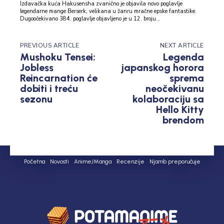
Izdavačka kuća Hakusensha zvanično je objavila novo poglavlje
legendarne mange Berserk, velikana u žanru mračne epske fantastike.
Dugoočekivano 384. poglavlje objavljeno je u 12. broju...
PREVIOUS ARTICLE
NEXT ARTICLE
Mushoku Tensei:
Legenda
Jobless
japanskog horora
Reincarnation će
sprema
dobiti i treću
neočekivanu
sezonu
kolaboraciju sa
Hello Kitty
brendom
Početna
Novosti
Anime/Manga
Recenzije
Njamb preporučuje