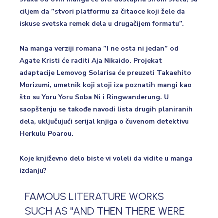
ciljem da ”stvori platformu za čitaoce koji žele da
iskuse svetska remek dela u drugačijem formatu”.
Na manga verziji romana ”I ne osta ni jedan” od
Agate Kristi će raditi Aja Nikaido. Projekat
adaptacije Lemovog Solarisa će preuzeti Takaehito
Morizumi, umetnik koji stoji iza poznatih mangi kao
što su Yoru Yoru Soba Ni i Ringwanderung. U
saopštenju se takođe navodi lista drugih planiranih
dela, uključujući serijal knjiga o čuvenom detektivu
Herkulu Poarou.
Koje književno delo biste vi voleli da vidite u manga
izdanju?
FAMOUS LITERATURE WORKS
SUCH AS "AND THEN THERE WERE