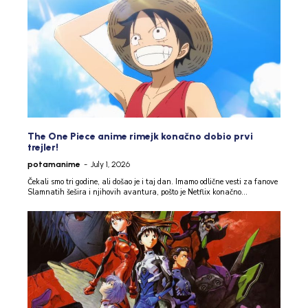
The One Piece anime rimejk konačno dobio prvi
trejler!
potamanime
-
July 1, 2026
Čekali smo tri godine, ali došao je i taj dan. Imamo odlične vesti za fanove
Slamnatih šešira i njihovih avantura, pošto je Netflix konačno...