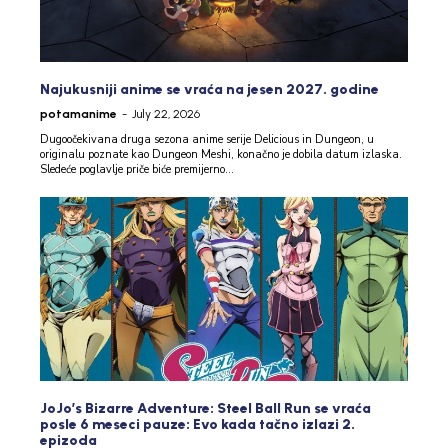
Najukusniji anime se vraća na jesen 2027. godine
potamanime
-
July 22, 2026
Dugoočekivana druga sezona anime serije Delicious in Dungeon, u
originalu poznate kao Dungeon Meshi, konačno je dobila datum izlaska.
Sledeće poglavlje priče biće premijerno...
JoJo’s Bizarre Adventure: Steel Ball Run se vraća
posle 6 meseci pauze: Evo kada tačno izlazi 2.
epizoda