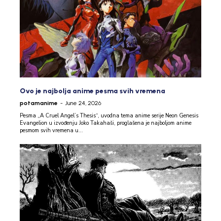
Ovo je najbolja anime pesma svih vremena
potamanime
-
June 24, 2026
Pesma „A Cruel Angel’s Thesis“, uvodna tema anime serije Neon Genesis
Evangelion u izvođenju Joko Takahaši, proglašena je najboljom anime
pesmom svih vremena u...