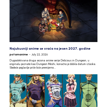
Najukusniji anime se vraća na jesen 2027. godine
potamanime
-
July 22, 2026
Dugoočekivana druga sezona anime serije Delicious in Dungeon, u
originalu poznate kao Dungeon Meshi, konačno je dobila datum izlaska.
Sledeće poglavlje priče biće premijerno...