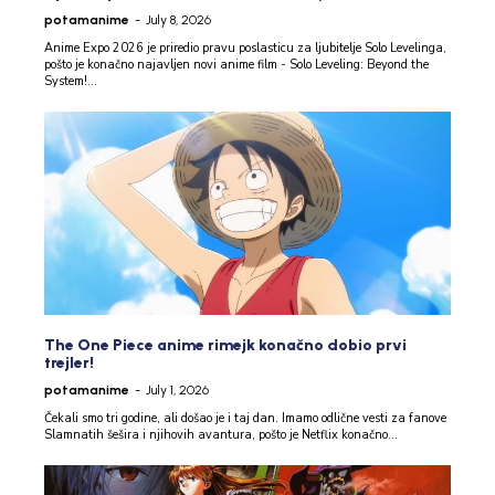
potamanime
-
July 8, 2026
Anime Expo 2026 je priredio pravu poslasticu za ljubitelje Solo Levelinga,
pošto je konačno najavljen novi anime film - Solo Leveling: Beyond the
System!...
The One Piece anime rimejk konačno dobio prvi
trejler!
potamanime
-
July 1, 2026
Čekali smo tri godine, ali došao je i taj dan. Imamo odlične vesti za fanove
Slamnatih šešira i njihovih avantura, pošto je Netflix konačno...