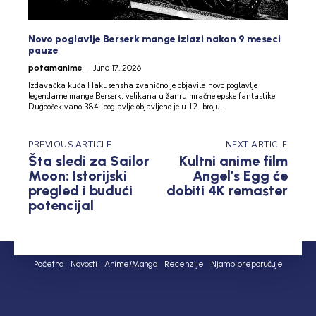
Novo poglavlje Berserk mange izlazi nakon 9 meseci
pauze
potamanime
-
June 17, 2026
Izdavačka kuća Hakusensha zvanično je objavila novo poglavlje
legendarne mange Berserk, velikana u žanru mračne epske fantastike.
Dugoočekivano 384. poglavlje objavljeno je u 12. broju...
PREVIOUS ARTICLE
NEXT ARTICLE
Šta sledi za Sailor
Kultni anime film
Moon: Istorijski
Angel’s Egg će
pregled i budući
dobiti 4K remaster
potencijal
Početna
Novosti
Anime/Manga
Recenzije
Njamb preporučuje