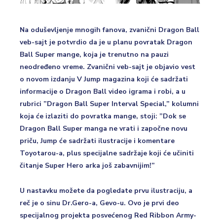
Na oduševljenje mnogih fanova, zvanični Dragon Ball
veb-sajt je potvrdio da je u planu povratak Dragon
Ball Super mange, koja je trenutno na pauzi
neodređeno vreme. Zvanični veb-sajt je objavio vest
o novom izdanju V Jump magazina koji će sadržati
informacije o Dragon Ball video igrama i robi, a u
rubrici ”Dragon Ball Super Interval Special,” kolumni
koja će izlaziti do povratka mange, stoji: ”Dok se
Dragon Ball Super manga ne vrati i započne novu
priču, Jump će sadržati ilustracije i komentare
Toyotarou-a, plus specijalne sadržaje koji će učiniti
čitanje Super Hero arka još zabavnijim!”
U nastavku možete da pogledate prvu ilustraciju, a
reč je o sinu Dr.Gero-a, Gevo-u. Ovo je prvi deo
specijalnog projekta posvećenog Red Ribbon Army-