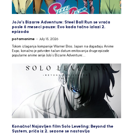
JoJo’s Bizarre Adventure: Steel Ball Run se vraća
posle 6 meseci pauze: Evo kada tačno izlazi 2.
epizoda
potamanime
-
July 15, 2026
Tokom izlaganja kompanije Warner Bros. Japan na događaju Anime
Expo, konačno je potvrđen tačan datum emitovanja druge epizode
popularne anime serije JoJo’s Bizarre Adventure:...
Konačno! Najavljen film Solo Leveling: Beyond the
System, priča iz 2. sezone se nastavlja