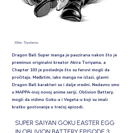
Slika: Toyotarou
Dragon Ball Super manga je pauzirana nakon što je
preminuo originalni kreator Akira Toriyama, a
Chapter 103 je poslednje što su fanovi mogli da
pročitaju. Međutim, iako manga ne izlazi, glavni
Dragon Ball karakteri su i dalje vredni. Nedavno smo
u MAPPA-inoj novoj anime seriji, Oblivion Battery,
mogli da vidimo Goku-a i Vegeta-u koji su imali
kratko gostovanje u trećoj epizodi.
SUPER SAIYAN GOKU EASTER EGG
IN OBLIVION BATTERY EPISODE 3