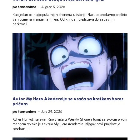
potamanime
-
August 5, 2026
Kao jedan od najpopularnijih shonena u istoriji, Naruto se odavno proširio
van domena mange i animea. Od knjiga i predstava do zabavnih
parkova i...
Autor My Hero Akademije se vraća sa kratkom horor
pričom
potamanime
-
July 29, 2026
Kohei Horikoši se zvanično vraća u Weekly Shonen Jump sa svojom prvom
mangom otkako je završio My Hero Academia. Njegov novi projekat je
poseban,...