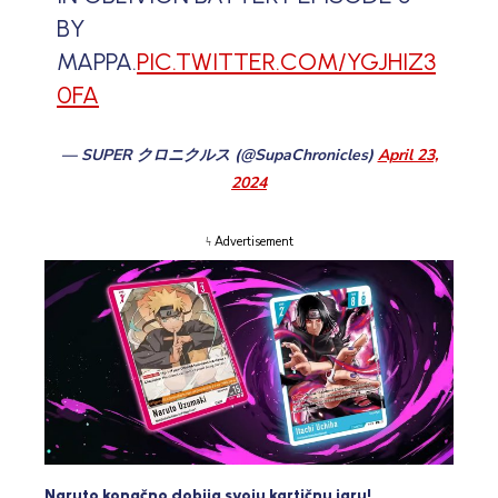
BY
MAPPA.
PIC.TWITTER.COM/YGJHIZ3
0FA
— SUPER クロニクルス (@SupaChronicles)
April 23,
2024
ϟ Advertisement
Naruto konačno dobija svoju kartičnu igru!