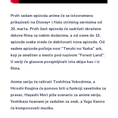
Prvih sedam epizoda anime će se istovremeno
prikazivati na Disney+ i Hulu striming servisima od
20. marta. Prvih šest epizoda će sadržati skraćene
delove filma sa nekim dodacima, a od osme do 13.
epizode svake srede će debitovati nova epizoda. Od
sedme epizode počinje novi ”Tenshi no Yusha” ark,
koji je smešten u mesto pod nazivom ”Forest Land”.
U seriji će glasove pozajmljivati ista ekipa kao i iz
filma.
Anime seriju će režirati Toshihisa Yokoshima, a
Hiroshi Koujina će ponovo biti u funkciji savetnika za
pravac. Hayashi Mori piše scenario za anime seriju,
Yoshikazu Iwanami je zadužen za zvuk, a Yugo Kanno
će komponovati muziku.