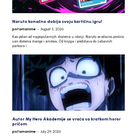
Naruto konačno dobija svoju kartičnu igru!
potamanime
-
August 5, 2026
Kao jedan od najpopularnijih shonena u istoriji, Naruto se odavno proširio
van domena mange i animea. Od knjiga i predstava do zabavnih
parkova i...
Autor My Hero Akademije se vraća sa kratkom horor
pričom
potamanime
-
July 29, 2026