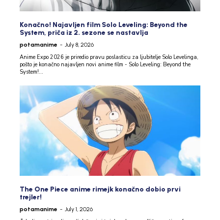
Konačno! Najavljen film Solo Leveling: Beyond the
System, priča iz 2. sezone se nastavlja
potamanime
-
July 8, 2026
Anime Expo 2026 je priredio pravu poslasticu za ljubitelje Solo Levelinga,
pošto je konačno najavljen novi anime film - Solo Leveling: Beyond the
System!...
The One Piece anime rimejk konačno dobio prvi
trejler!
potamanime
-
July 1, 2026