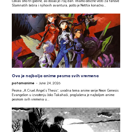
Čekali smo tri godine, ali došao je i taj dan. Imamo odlične vesti za fanove
Slamnatih šešira i njihovih avantura, pošto je Netflix konačno...
Ovo je najbolja anime pesma svih vremena
potamanime
-
June 24, 2026
Pesma „A Cruel Angel’s Thesis“, uvodna tema anime serije Neon Genesis
Evangelion u izvođenju Joko Takahaši, proglašena je najboljom anime
pesmom svih vremena u...