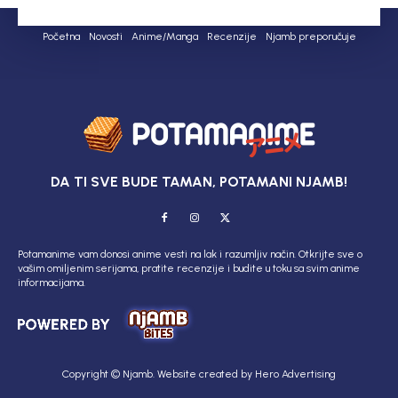
Početna
Novosti
Anime/Manga
Recenzije
Njamb preporučuje
DA TI SVE BUDE TAMAN, POTAMANI NJAMB!
Potamanime vam donosi anime vesti na lak i razumljiv način. Otkrijte sve o
vašim omiljenim serijama, pratite recenzije i budite u toku sa svim anime
informacijama.
Copyright © Njamb. Website created by Hero Advertising