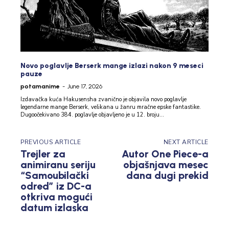
Novo poglavlje Berserk mange izlazi nakon 9 meseci
pauze
potamanime
-
June 17, 2026
Izdavačka kuća Hakusensha zvanično je objavila novo poglavlje
legendarne mange Berserk, velikana u žanru mračne epske fantastike.
Dugoočekivano 384. poglavlje objavljeno je u 12. broju...
PREVIOUS ARTICLE
NEXT ARTICLE
Trejler za
Autor One Piece-a
animiranu seriju
objašnjava mesec
“Samoubilački
dana dugi prekid
odred” iz DC-a
otkriva mogući
datum izlaska