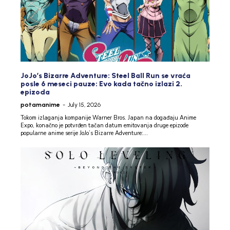
JoJo’s Bizarre Adventure: Steel Ball Run se vraća
posle 6 meseci pauze: Evo kada tačno izlazi 2.
epizoda
potamanime
-
July 15, 2026
Tokom izlaganja kompanije Warner Bros. Japan na događaju Anime
Expo, konačno je potvrđen tačan datum emitovanja druge epizode
popularne anime serije JoJo’s Bizarre Adventure:...