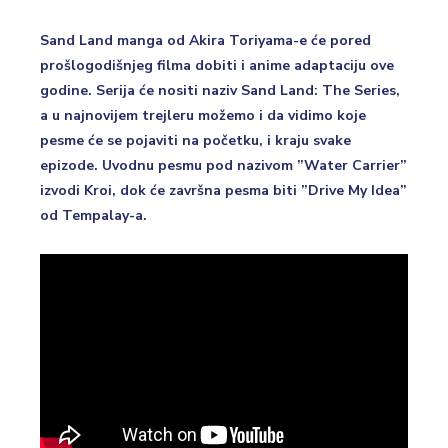
Sand Land manga od Akira Toriyama-e će pored
prošlogodišnjeg filma dobiti i anime adaptaciju ove
godine. Serija će nositi naziv Sand Land: The Series,
a u najnovijem trejleru možemo i da vidimo koje
pesme će se pojaviti na početku, i kraju svake
epizode. Uvodnu pesmu pod nazivom ”Water Carrier”
izvodi Kroi, dok će završna pesma biti ”Drive My Idea”
od Tempalay-a.