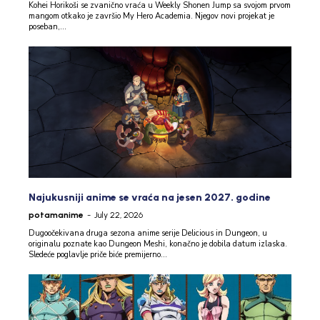
Kohei Horikoši se zvanično vraća u Weekly Shonen Jump sa svojom prvom
mangom otkako je završio My Hero Academia. Njegov novi projekat je
poseban,...
Najukusniji anime se vraća na jesen 2027. godine
potamanime
-
July 22, 2026
Dugoočekivana druga sezona anime serije Delicious in Dungeon, u
originalu poznate kao Dungeon Meshi, konačno je dobila datum izlaska.
Sledeće poglavlje priče biće premijerno...