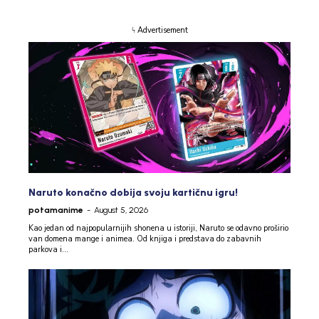
ϟ Advertisement
Naruto konačno dobija svoju kartičnu igru!
potamanime
-
August 5, 2026
Kao jedan od najpopularnijih shonena u istoriji, Naruto se odavno proširio
van domena mange i animea. Od knjiga i predstava do zabavnih
parkova i...