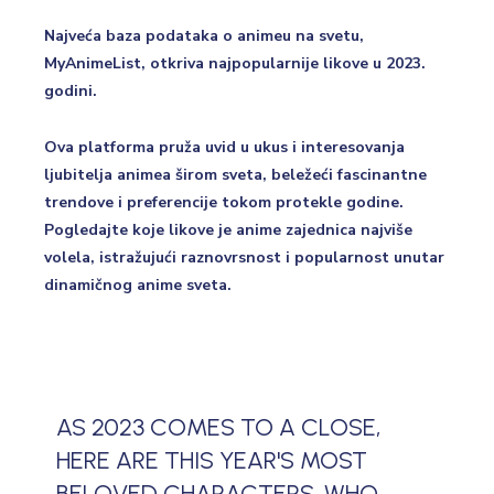
Najveća baza podataka o animeu na svetu,
MyAnimeList, otkriva najpopularnije likove u 2023.
godini.
Ova platforma pruža uvid u ukus i interesovanja
ljubitelja animea širom sveta, beležeći fascinantne
trendove i preferencije tokom protekle godine.
Pogledajte koje likove je anime zajednica najviše
volela, istražujući raznovrsnost i popularnost unutar
dinamičnog anime sveta.
AS 2023 COMES TO A CLOSE,
HERE ARE THIS YEAR'S MOST
BELOVED CHARACTERS. WHO