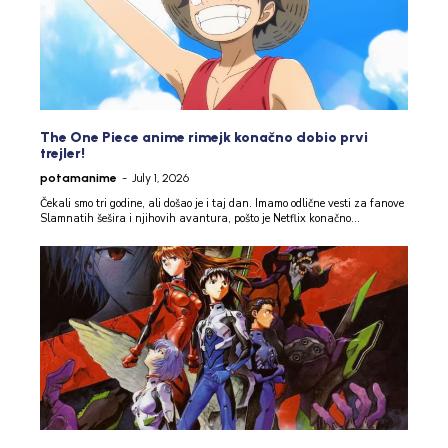
The One Piece anime rimejk konačno dobio prvi
trejler!
potamanime
-
July 1, 2026
Čekali smo tri godine, ali došao je i taj dan. Imamo odlične vesti za fanove
Slamnatih šešira i njihovih avantura, pošto je Netflix konačno...