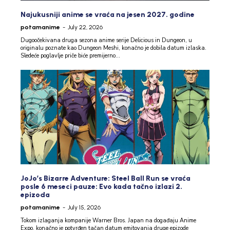
Najukusniji anime se vraća na jesen 2027. godine
potamanime
-
July 22, 2026
Dugoočekivana druga sezona anime serije Delicious in Dungeon, u
originalu poznate kao Dungeon Meshi, konačno je dobila datum izlaska.
Sledeće poglavlje priče biće premijerno...
JoJo’s Bizarre Adventure: Steel Ball Run se vraća
posle 6 meseci pauze: Evo kada tačno izlazi 2.
epizoda
potamanime
-
July 15, 2026
Tokom izlaganja kompanije Warner Bros. Japan na događaju Anime
Expo, konačno je potvrđen tačan datum emitovanja druge epizode