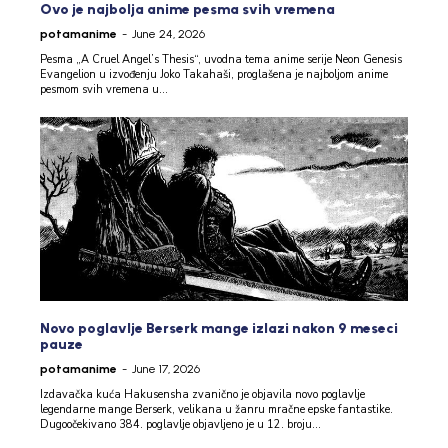
Ovo je najbolja anime pesma svih vremena
potamanime
-
June 24, 2026
Pesma „A Cruel Angel’s Thesis“, uvodna tema anime serije Neon Genesis
Evangelion u izvođenju Joko Takahaši, proglašena je najboljom anime
pesmom svih vremena u...
Novo poglavlje Berserk mange izlazi nakon 9 meseci
pauze
potamanime
-
June 17, 2026
Izdavačka kuća Hakusensha zvanično je objavila novo poglavlje
legendarne mange Berserk, velikana u žanru mračne epske fantastike.
Dugoočekivano 384. poglavlje objavljeno je u 12. broju...