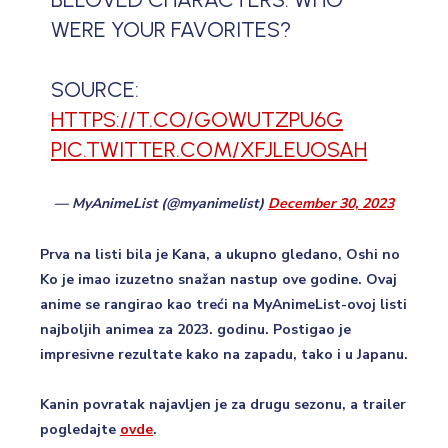
WERE YOUR FAVORITES?
SOURCE:
HTTPS://T.CO/GOWUTZPU6G
PIC.TWITTER.COM/XFJLEUOSAH
— MyAnimeList (@myanimelist)
December 30, 2023
Prva na listi bila je Kana, a ukupno gledano, Oshi no
Ko je imao izuzetno snažan nastup ove godine. Ovaj
anime se rangirao kao treći na MyAnimeList-ovoj listi
najboljih animea za 2023. godinu. Postigao je
impresivne rezultate kako na zapadu, tako i u Japanu.
Kanin povratak najavljen je za drugu sezonu, a trailer
pogledajte
ovde
.