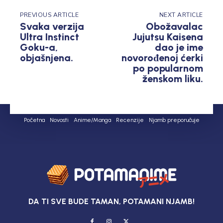
PREVIOUS ARTICLE
NEXT ARTICLE
Svaka verzija
Obožavalac
Ultra Instinct
Jujutsu Kaisena
Goku-a,
dao je ime
objašnjena.
novorođenoj ćerki
po popularnom
ženskom liku.
Početna
Novosti
Anime/Manga
Recenzije
Njamb preporučuje
DA TI SVE BUDE TAMAN, POTAMANI NJAMB!