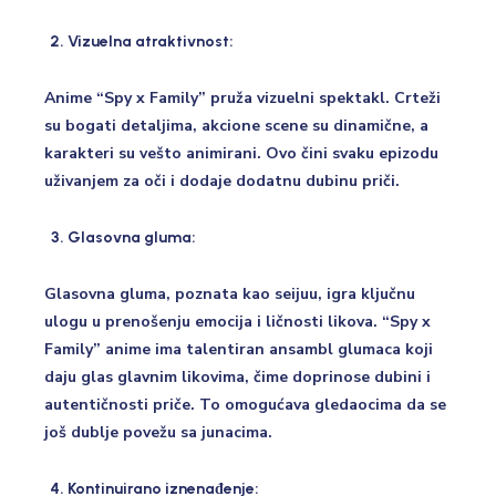
Vizuelna atraktivnost:
Anime “Spy x Family” pruža vizuelni spektakl. Crteži
su bogati detaljima, akcione scene su dinamične, a
karakteri su vešto animirani. Ovo čini svaku epizodu
uživanjem za oči i dodaje dodatnu dubinu priči.
Glasovna gluma:
Glasovna gluma, poznata kao seijuu, igra ključnu
ulogu u prenošenju emocija i ličnosti likova. “Spy x
Family” anime ima talentiran ansambl glumaca koji
daju glas glavnim likovima, čime doprinose dubini i
autentičnosti priče. To omogućava gledaocima da se
još dublje povežu sa junacima.
Kontinuirano iznenađenje: