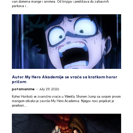
van domena mange i animea. Od knjiga i predstava do zabavnih
parkova i...
Autor My Hero Akademije se vraća sa kratkom horor
pričom
potamanime
-
July 29, 2026
Kohei Horikoši se zvanično vraća u Weekly Shonen Jump sa svojom prvom
mangom otkako je završio My Hero Academia. Njegov novi projekat je
poseban,...