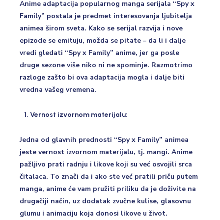
Anime adaptacija popularnog manga serijala “Spy x
Family” postala je predmet interesovanja ljubitelja
animea širom sveta. Kako se serijal razvija i nove
epizode se emituju, možda se pitate – da li i dalje
vredi gledati “Spy x Family” anime, jer ga posle
druge sezone više niko ni ne spominje. Razmotrimo
razloge zašto bi ova adaptacija mogla i dalje biti
vredna vašeg vremena.
Vernost izvornom materijalu:
Jedna od glavnih prednosti “Spy x Family” animea
jeste vernost izvornom materijalu, tj. mangi. Anime
pažljivo prati radnju i likove koji su već osvojili srca
čitalaca. To znači da i ako ste već pratili priču putem
manga, anime će vam pružiti priliku da je doživite na
drugačiji način, uz dodatak zvučne kulise, glasovnu
glumu i animaciju koja donosi likove u život.