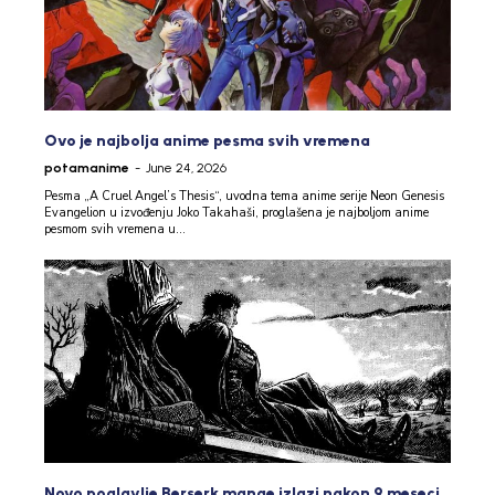
Ovo je najbolja anime pesma svih vremena
potamanime
-
June 24, 2026
Pesma „A Cruel Angel’s Thesis“, uvodna tema anime serije Neon Genesis
Evangelion u izvođenju Joko Takahaši, proglašena je najboljom anime
pesmom svih vremena u...
Novo poglavlje Berserk mange izlazi nakon 9 meseci