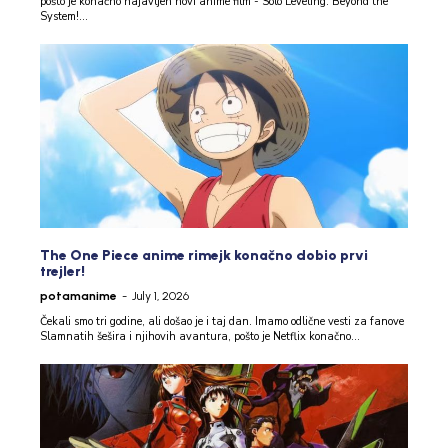
pošto je konačno najavljen novi anime film - Solo Leveling: Beyond the
System!...
The One Piece anime rimejk konačno dobio prvi
trejler!
potamanime
-
July 1, 2026
Čekali smo tri godine, ali došao je i taj dan. Imamo odlične vesti za fanove
Slamnatih šešira i njihovih avantura, pošto je Netflix konačno...