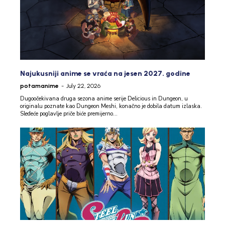
Najukusniji anime se vraća na jesen 2027. godine
potamanime
-
July 22, 2026
Dugoočekivana druga sezona anime serije Delicious in Dungeon, u
originalu poznate kao Dungeon Meshi, konačno je dobila datum izlaska.
Sledeće poglavlje priče biće premijerno...