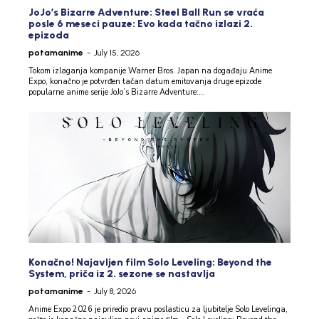
JoJo’s Bizarre Adventure: Steel Ball Run se vraća
posle 6 meseci pauze: Evo kada tačno izlazi 2.
epizoda
potamanime
-
July 15, 2026
Tokom izlaganja kompanije Warner Bros. Japan na događaju Anime
Expo, konačno je potvrđen tačan datum emitovanja druge epizode
popularne anime serije JoJo’s Bizarre Adventure:...
Konačno! Najavljen film Solo Leveling: Beyond the
System, priča iz 2. sezone se nastavlja
potamanime
-
July 8, 2026
Anime Expo 2026 je priredio pravu poslasticu za ljubitelje Solo Levelinga,