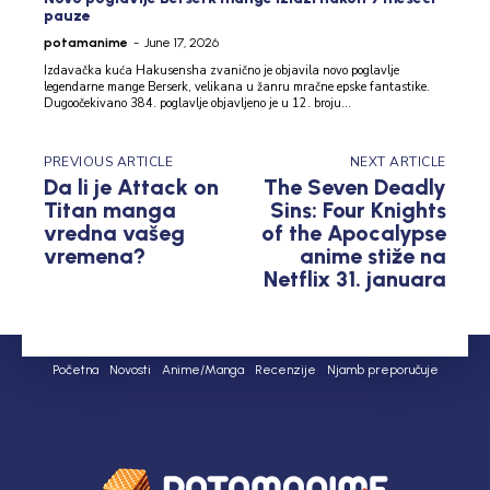
pauze
potamanime
-
June 17, 2026
Izdavačka kuća Hakusensha zvanično je objavila novo poglavlje
legendarne mange Berserk, velikana u žanru mračne epske fantastike.
Dugoočekivano 384. poglavlje objavljeno je u 12. broju...
PREVIOUS ARTICLE
NEXT ARTICLE
Da li je Attack on
The Seven Deadly
Titan manga
Sins: Four Knights
vredna vašeg
of the Apocalypse
vremena?
anime stiže na
Netflix 31. januara
Početna
Novosti
Anime/Manga
Recenzije
Njamb preporučuje