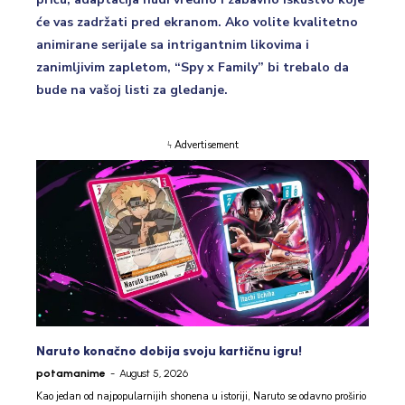
će vas zadržati pred ekranom. Ako volite kvalitetno
animirane serijale sa intrigantnim likovima i
zanimljivim zapletom, “Spy x Family” bi trebalo da
bude na vašoj listi za gledanje.
ϟ Advertisement
Naruto konačno dobija svoju kartičnu igru!
potamanime
-
August 5, 2026
Kao jedan od najpopularnijih shonena u istoriji, Naruto se odavno proširio