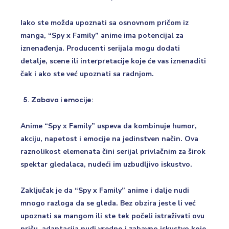
Iako ste možda upoznati sa osnovnom pričom iz
manga, “Spy x Family” anime ima potencijal za
iznenađenja. Producenti serijala mogu dodati
detalje, scene ili interpretacije koje će vas iznenaditi
čak i ako ste već upoznati sa radnjom.
Zabava i emocije:
Anime “Spy x Family” uspeva da kombinuje humor,
akciju, napetost i emocije na jedinstven način. Ova
raznolikost elemenata čini serijal privlačnim za širok
spektar gledalaca, nudeći im uzbudljivo iskustvo.
Zaključak je da “Spy x Family” anime i dalje nudi
mnogo razloga da se gleda. Bez obzira jeste li već
upoznati sa mangom ili ste tek počeli istraživati ovu
priču, adaptacija nudi vredno i zabavno iskustvo koje